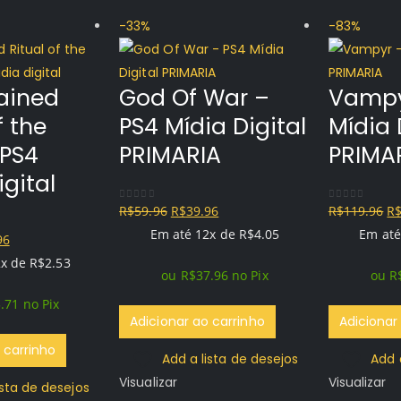
-33%
-83%
ained
God Of War –
Vampy
f the
PS4 Mídia Digital
Mídia 
 PS4
PRIMARIA
PRIMA
gital
O
O
O
R$
59.96
R$
39.96
R$
119.96
R
0
out of 5
0
out of 5
preço
preço
pr
Em até 12x de
R$
4.05
Em até
O
96
original
atual
or
preço
2x de
R$
2.53
ou
R$
37.96
no Pix
ou
R
era:
é:
er
al
atual
R$59.96.
R$39.96.
R$
.71
no Pix
é:
Adicionar ao carrinho
Adicionar
6.
R$24.96.
 carrinho
Add a lista de desejos
Add 
Visualizar
Visualizar
ista de desejos