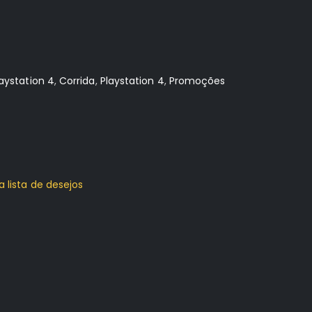
laystation 4
,
Corrida
,
Playstation 4
,
Promoções
a lista de desejos