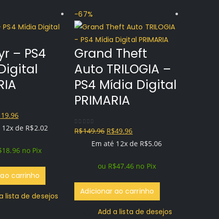
-67%
-67%
r – PS4
Grand Theft
Digital
Auto TRILOGIA –
RIA
PS4 Mídia Digital
PRIMARIA
O
$
19.96
eço
preço
 12x de
R$
2.02
O
O
R$
149.96
R$
49.96
0
out of 5
iginal
atual
preço
preço
Em até 12x de
R$
5.06
$
18.96
no Pix
a:
é:
Anth
original
atual
119.96.
R$19.96.
ou
R$
47.46
no Pix
era:
é:
midi
 ao carrinho
R$149.96.
R$49.96.
PRIM
Adicionar ao carrinho
a lista de desejos
Add a lista de desejos