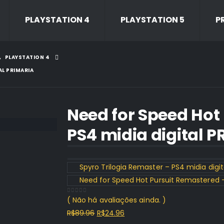
PLAYSTATION 4
PLAYSTATION 5
P
,
PLAYSTATION 4
AL PRIMARIA
Need for Speed Hot
PS4 midia digital 
Spyro Trilogia Remaster – PS4 midia digit
Need for Speed Hot Pursuit Remastered – 
( Não há avaliações ainda. )
0
out of 5
O
O
R$
89.96
R$
24.96