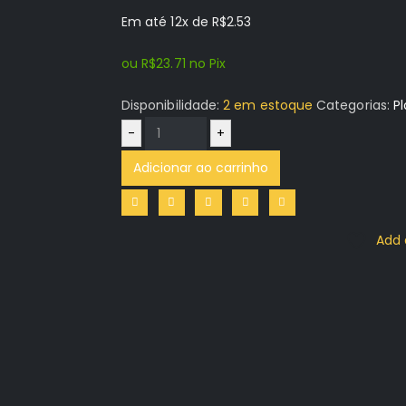
preço
preço
Em até 12x de
R$
2.53
original
atual
era:
é:
ou
R$
23.71
no Pix
R$89.96.
R$24.96.
Disponibilidade:
2 em estoque
Categorias:
P
-
+
Adicionar ao carrinho
Add 