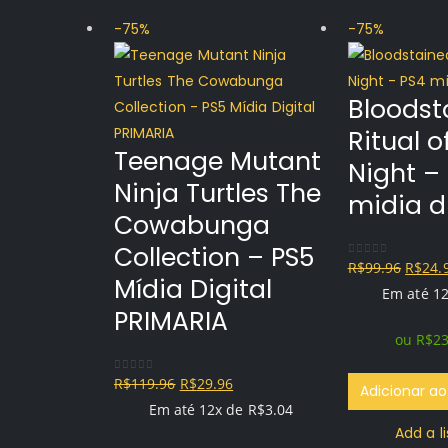
-75%
-75%
Bloodst
Ritual o
Teenage Mutant
Night –
Ninja Turtles The
midia di
Cowabunga
Collection – PS5
O
R$
99.96
R$
24.
0
out of 5
Mídia Digital
preço
Em até 1
PRIMARIA
origin
ou
R$
23
era:
R$99.9
O
O
R$
119.96
R$
29.96
0
out of 5
Adicionar ao
preço
preço
Em até 12x de
R$
3.04
Add a l
original
atual