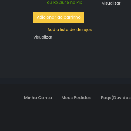
ou
R$
28.46
no Pix
Visualizar
era:
é:
R$119.96.
R$29.96.
Adicionar ao carrinho
Add a lista de desejos
Visualizar
Minha Conta
Meus Pedidos
Faqs(Duvidas