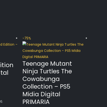
-75%
-60%
Fora de 
Teenage Mutant
ition
Ninja Turtles The
tal
Cowabunga
Collection – PS5
Mídia Digital
PRIMARIA
05