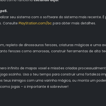
ps5.
tualizar seu sistema com o software do sistema mais recente. É 
s. Consulte
PlayStation.com/bc
para obter mais detalhes.
 repleto de dinossauros ferozes, criaturas mágicas e uma aven
 tanto ferozes como amorosas, construir ferramentas de alta te
o infinito de mapas voxel e missões criadas processualment
 ou joga sozinho. Usa o teu tempo para construir uma fortalez
la os teus inimigos com uma varinha mágica, ou monta um pod
como jogas – o importante é sobreviver!