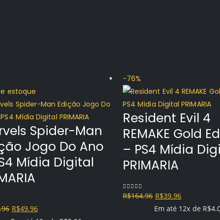
-76%
de estoque
Resident Evil 4
vels Spider-Man
REMAKE Gold Ed
ição Jogo Do Ano
– PS4 Mídia Digi
S4 Mídia Digital
PRIMARIA
IMARIA
O
O
R$
164.96
R$
39.96
0
out of 5
O
O
preço
preço
.96
R$
49.96
Em até 12x de
R$
4.
f 5