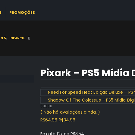
5
PROMOÇÕES
N 5
,
INFANTIL
Pixark – PS5 Mídia 
Need For Speed Heat Edição Deluxe – PS4 
Shadow Of The Colossus – PS5 Mídia Digi
( Não há avaliações ainda. )
0
out of 5
O
O
R$
64.96
R$
34.96
preço
preço
Em até 12x de
R$
3.54