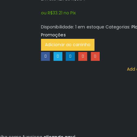
original
atual
era:
é:
ou
R$
33.21
no Pix
R$64.96.
R$34.96.
Disponibilidade:
1 em estoque
Categorias:
Pl
Promoções
Adicionar ao carrinho
Add 
 saiba como funciona
clicando aqui
.