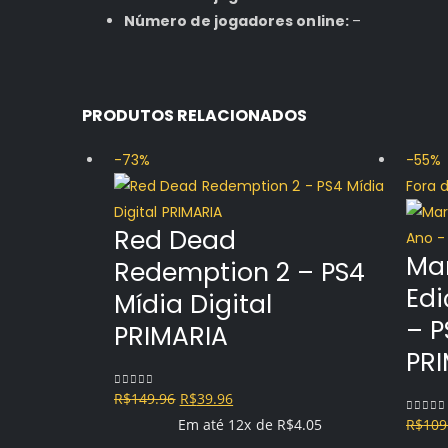
Número de jogadores online:
–
PRODUTOS RELACIONADOS
-73%
-55%
Fora 
Red Dead
Mar
Redemption 2 – PS4
Ed
Mídia Digital
– P
PRIMARIA
PR
O
O
R$
149.96
R$
39.96
0
out of 5
preço
preço
Em até 12x de
R$
4.05
R$
109
0
out o