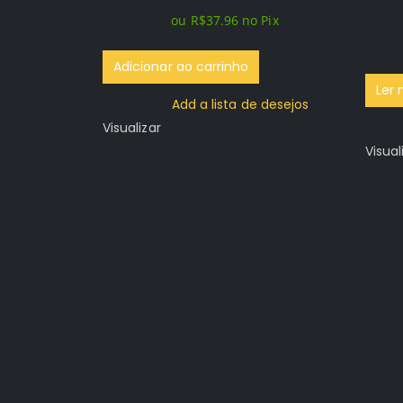
original
atual
ou
R$
37.96
no Pix
era:
é:
R$149.96.
R$39.96.
Adicionar ao carrinho
Ler 
Add a lista de desejos
Visualizar
Visual