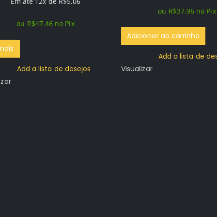
preço
preço
original
atual
Em até 12x de
R$
5.06
ou
R$
37.96
no Pix
original
atual
era:
é:
ou
R$
47.46
no Pix
era:
é:
R$164.96.
R$39.96.
Adicionar ao carrinho
R$109.96.
R$49.96.
mais
Add a lista de de
Add a lista de desejos
Visualizar
izar