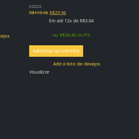
O
O
R$
119.96
R$
29.96
0
out of 5
preço
preço
Em até 12x de
R$
3.04
original
atual
Call
ou
R$
28.46
no Pix
sejos
era:
é:
Warfa
R$119.96.
R$29.96.
Adicionar ao carrinho
Mídia
PRIM
Add a lista de desejos
Visualizar
R$
149.96
0
out of 5
Ler ma