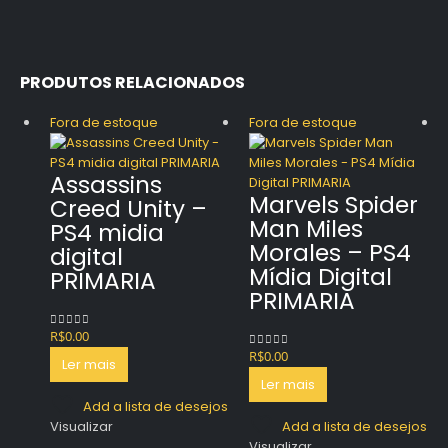
PRODUTOS RELACIONADOS
Fora de estoque
Fora de estoque
Assassins
Marvels Spider
Creed Unity –
Man Miles
PS4 midia
Morales – PS4
digital
Mídia Digital
PRIMARIA
PRIMARIA
R$
0.00
0
out of 5
R$
0.00
0
out of 5
Ler mais
Ler mais
Add a lista de desejos
Visualizar
Add a lista de desejos
Visualizar