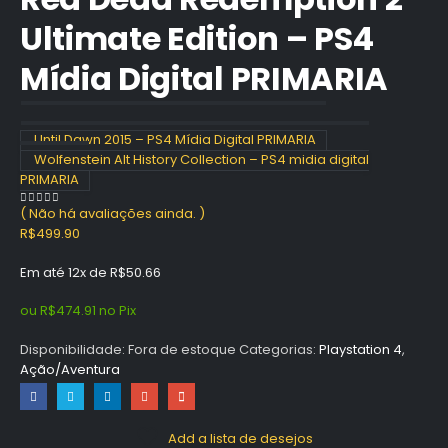
Ultimate Edition – PS4
Mídia Digital PRIMARIA
Until Dawn 2015 – PS4 Mídia Digital PRIMARIA
Wolfenstein Alt History Collection – PS4 midia digital
PRIMARIA
( Não há avaliações ainda. )
0
out of 5
R$
499.90
Em até 12x de
R$
50.66
ou
R$
474.91
no Pix
Disponibilidade:
Fora de estoque
Categorias:
Playstation 4
,
Ação/Aventura
Add a lista de desejos