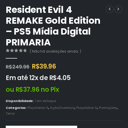
Resident Evil 4
REMAKE Gold Edition
– PS5 Mídia Digital
PRIMARIA
( Não há avaliações ainda. )
0
out of 5
O
O
R$
39.96
R$
249.96
preço
preço
Em até 12x de
R$
4.05
original
atual
era:
é:
ou
R$
37.96
no Pix
R$249.96.
R$39.96.
Disponibilidade:
1 em estoque
Categorias:
Playstation 5
,
Ação/Aventura
,
Playstation 5
,
Promoções
,
Terror