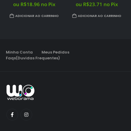
era:
é:
ou
R$
23.71
no Pix
.96.
R$99.96.
R$24.96.
ADICIONAR AO CARRINHO
Resident Evil 2 REMAKE – PS5 Mídia Digital PRIMARIA
O
O
0
out of 5
R$
29.96
R$
109.96
preço
preço
Em até 12x de
R$
3.04
original
atual
era:
é:
ou
R$
28.46
no Pix
R$109.96.
R$29.
ADICIONAR AO CARRINHO
Minha Conta
Meus Pedidos
Faqs(Duvidas Frequentes)