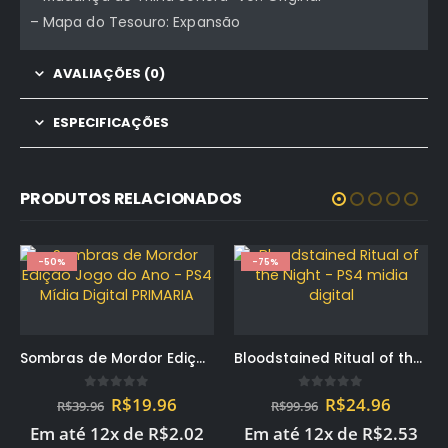
– Mapa do Tesouro: Expansão
AVALIAÇÕES (0)
ESPECIFICAÇÕES
PRODUTOS RELACIONADOS
-75%
-73%
Bloodstained Ritual of the Night – PS4 midia digital
O
O
0
out of 5
R$
24.96
R$
99.96
ço
preço
preço
Em até 12x de
R$
2.53
l
original
atual