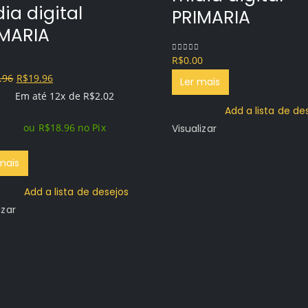
ia digital
PRIMARIA
IMARIA
R$
0.00
0
out of 5
O
O
.96
R$
19.96
f 5
Ler mais
preço
preço
Em até 12x de
R$
2.02
Add a lista de de
original
atual
ou
R$
18.96
no Pix
Visualizar
era:
é:
R$119.96.
R$19.96.
mais
Add a lista de desejos
izar