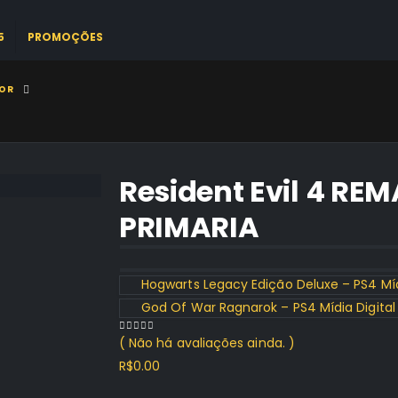
5
PROMOÇÕES
OR
Resident Evil 4 REM
PRIMARIA
Hogwarts Legacy Edição Deluxe – PS4 Míd
God Of War Ragnarok – PS4 Mídia Digital
( Não há avaliações ainda. )
0
out of 5
R$
0.00