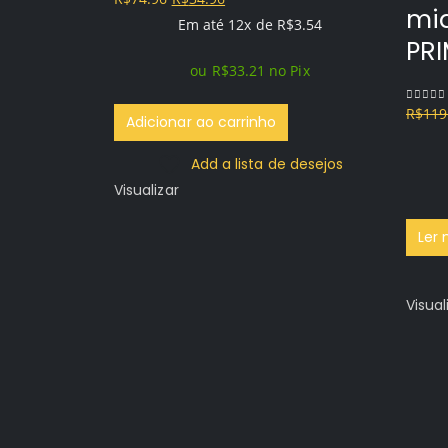
mid
preço
preço
Em até 12x de
R$
3.54
PR
original
atual
ou
R$
33.21
no Pix
era:
é:
R$74.96.
R$34.96.
R$
119
0
out o
Adicionar ao carrinho
Add a lista de desejos
Visualizar
Ler 
Visual