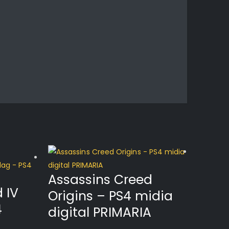
-47%
Assassins Creed
 IV
Origins – PS4 midia
4
digital PRIMARIA