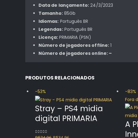
Data de lançamento:
24/3/2023
Tamanho:
85Gb
Idiomas:
Português BR
Legendas:
Português BR
Licença:
PRIMARIA (PSN)
Número de jogadores offline:
1
Número de jogadores online: –
PRODUTOS RELACIONADOS
-53%
-83%
Fora 
Stray – PS4 midia
digital PRIMARIA
A P
Inn
O
O
R$
74.96
R$
34.96
0
out of 5