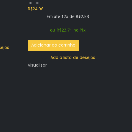
R$
24.96
0
out of 5
Em até 12x de
R$
2.53
ou
R$
23.71
no Pix
Adicionar ao carrinho
sejos
Add a lista de desejos
Supe
Visualizar
– PS4
PRIM
R$
74.96
0
out of 5