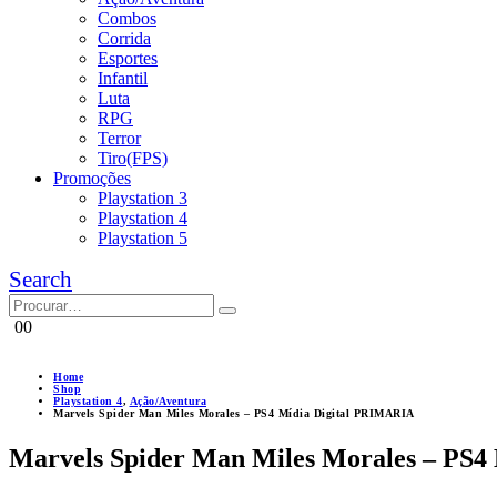
Combos
Corrida
Esportes
Infantil
Luta
RPG
Terror
Tiro(FPS)
Promoções
Playstation 3
Playstation 4
Playstation 5
Search
0
0
Home
Shop
Playstation 4
,
Ação/Aventura
Marvels Spider Man Miles Morales – PS4 Mídia Digital PRIMARIA
Marvels Spider Man Miles Morales – PS4