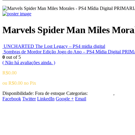
Marvels Spider Man Miles Mora
UNCHARTED The Lost Legacy – PS4 midia digital
Sombras de Mordor Edição Jogo do Ano – PS4 Mídia Digital PRI
0
out of 5
( Não há avaliações ainda. )
R$
0.00
ou
R$
0.00
no Pix
Disponibilidade:
Fora de estoque
Categorias:
Playstation 4
,
Ação/Ave
Facebook
Twitter
LinkedIn
Google +
Email