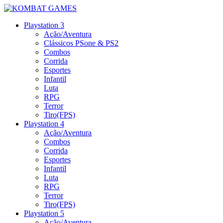
Playstation 3
Ação/Aventura
Clássicos PSone & PS2
Combos
Corrida
Esportes
Infantil
Luta
RPG
Terror
Tiro(FPS)
Playstation 4
Ação/Aventura
Combos
Corrida
Esportes
Infantil
Luta
RPG
Terror
Tiro(FPS)
Playstation 5
Ação/Aventura