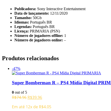
Publicadora:
Sony Interactive Entertainment
Data de lançamento:
12/11/2020
Tamanho:
50Gb
Idiomas:
Português BR
Legendas:
Português BR
Licença:
PRIMARIA (PSN)
Número de jogadores offline:
1
Número de jogadores online:
–
Produtos relacionados
-47%
Super Bomberman R – PS4 Mídia Digital PRI
0
out of 5
O
O
R$
74.96
R$
39.96
preço
preço
Em até 12x de
R$
4.05
original
atual