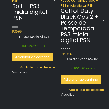
Bolt – PS3
Call of Duty
midia digital
Black Ops 2 +
PSN
Passe de
Temporada –
R$
9.96
0
out of 5
PS3 midia
Em até 12x de
R$
1.01
digital PSN
ou
R$
9.46
no Pix
R$
19.96
0
out of 5
Adicionar ao carrinho
Em até 12x de
R$
2.02
Add a lista de desejos
ou
R$
18.96
no Pix
Visualizar
Adicionar ao carrinho
Add a lista de desejos
Visualizar