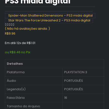
PS3 midia digital
Spider-Man Shattered Dimensions – PS3 midia digital
Star Wars The Force Unleashed 2 – PS3 midia digital
( Não há avaliações ainda. )
0
out of 5
R$
9.96
Em até 12x de
R$
1.01
ou
R$
9.46
no Pix
Detalhes
Plataforma
PLAYSTATION 3
Áudio
PORTUGUÊS
Legenda(s)
PORTUGUÊS
Faixa Etária
16
Tamanho do Arquivo