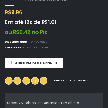
0
out of 5
R$
9.96
Em até 12x de
R$
1.01
ou
R$
9.46
no Pix
Disponibilidade:
1 em estoque
Categorias:
Playstation 3
,
Luta
ADICIONAR AO CARRINHO
ADD A LISTA DE DESEJOS
Street VS Tekken.. Na Antártica, um objeto