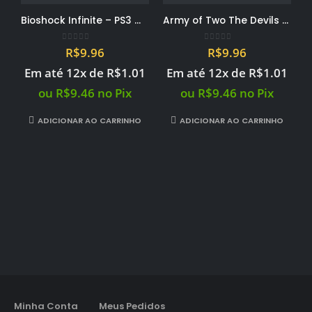
Bioshock Infinite – PS3 midia digital PSN
Army of Two The Devils Cartel – PS3 midia digital PSN
0
out of 5
0
out of 5
R$
9.96
R$
9.96
Em até 12x de
R$
1.01
Em até 12x de
R$
1.01
ou
R$
9.46
no Pix
ou
R$
9.46
no Pix
ADICIONAR AO CARRINHO
ADICIONAR AO CARRINHO
Minha Conta
Meus Pedidos