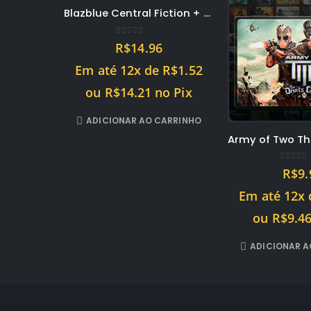
Blazblue Central Fiction + DLCS de personagens – PS3 midia digital PSN
0
out of 5
R$
14.96
Em até 12x de
R$
1.52
ou
R$
14.21
no Pix
ADICIONAR AO CARRINHO
0
out o
R$
9.
Em até 12x
ou
R$
9.4
ADICIONAR A