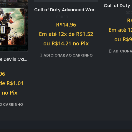
Call of Duty Advanced Warfare + Passe de Temporada – PS3 midia digital PSN
0
ou
R
0
out of 5
R$
14.96
Em até 1
Em até 12x de
R$
1.52
ou
R$
9
ou
R$
14.21
no Pix
ADICIONA
ADICIONAR AO CARRINHO
Army of Two The Devils Cartel – PS3 midia digital PSN
f 5
96
 de
R$
1.01
6
no Pix
O CARRINHO