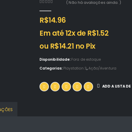
( Não há avaliações ainda. )
0
out of 5
R$
14.96
Em até 12x de
R$
1.52
ou
R$
14.21
no Pix
Disponibilidade:
Fora de estoque
Categorias:
Playstation 3
,
Ação/Aventura
ADD A LISTA DE
CAÇÕES