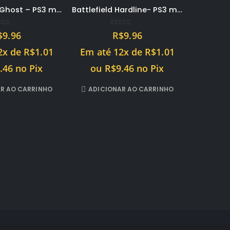
Call of Duty Ghost – PS3 midia digital PSN
Battlefield Hardline- PS3 midia digital PSN
t of 5
0
out of 5
$
9.96
R$
9.96
2x de
R$
1.01
Em até 12x de
R$
1.01
.46
no Pix
ou
R$
9.46
no Pix
R AO CARRINHO
ADICIONAR AO CARRINHO
Em at
ou
ADICI