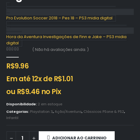
Pro Evolution Soccer 2018 – Pes 18 – PS3 midia digital
Hora da Aventura Investigações de Finn e Jake – PS3 midia
digital
( Não há avaliações ainda. )
0
out of 5
R$
9.96
Em até 12x de
R$
1.01
ou
R$
9.46
no Pix
Disponibilidade:
2 em estoque
Categorias:
Playstation 3
,
Ação/Aventura
,
Clássicos PSone & PS2
,
Infantil
ADICIONAR AO CARRINHO