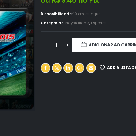
ou
R$
9.46
no Pix
Disponibilidade:
10 em estoque
Categorias:
Playstation 3
,
Esportes
ADICIONAR AO CARRI
ADD A LISTA D