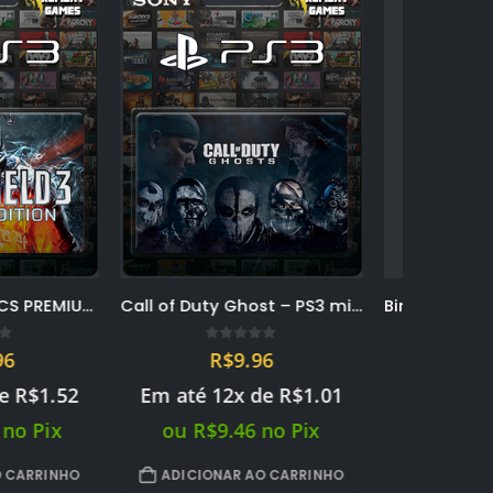
Call of Duty Ghost – PS3 midia digital PSN
Binary Domain – PS3 midia digital PSN
out of 5
0
out of 5
$
9.96
R$
9.96
12x de
R$
1.01
Em até 12x de
R$
1.01
Em a
9.46
no Pix
ou
R$
9.46
no Pix
ou
AR AO CARRINHO
ADICIONAR AO CARRINHO
ADI