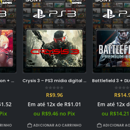
Crysis 3 – PS3 midia digital PSN
Battlefield 3 + DLCS PREMIUM EDITION – PS3 midia digital PSN
of 5
0
out of 5
0
96
R$
14.96
R
de
R$
1.01
Em até 12x de
R$
1.52
Em até 
no Pix
ou
R$
14.21
no Pix
ou
R$
O CARRINHO
ADICIONAR AO CARRINHO
ADICION