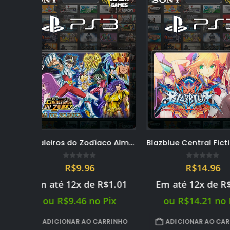
Cavaleiros do Zodíaco Almas dos Soldados – PS3 midia digital PSN
Blazblue Central Fiction + DLCS de personagens – PS3 midia digital PSN
5
0
out of 5
0
out 
R$
14.96
R$
9.
$
1.01
Em até 12x de
R$
1.52
Em até 12x 
Pix
ou
R$
14.21
no Pix
ou
R$
9.46
RRINHO
ADICIONAR AO CARRINHO
ADICIONAR A