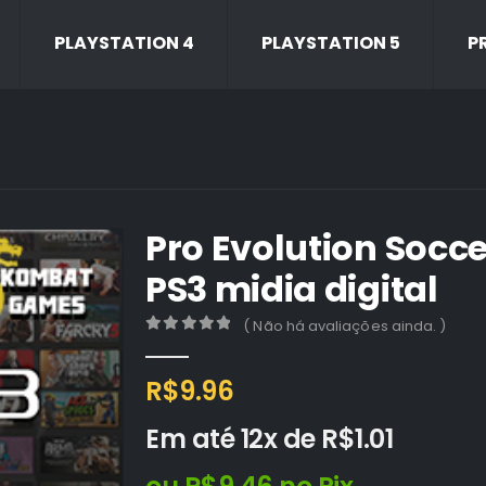
PLAYSTATION 4
PLAYSTATION 5
P
Pro Evolution Soccer
PS3 midia digital
( Não há avaliações ainda. )
0
out of 5
R$
9.96
Em até 12x de
R$
1.01