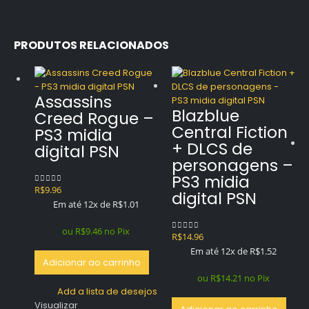
PRODUTOS RELACIONADOS
Assassins
Blazblue
Creed Rogue –
Central Fiction
PS3 midia
+ DLCS de
digital PSN
personagens –
PS3 midia
R$
9.96
0
out of 5
digital PSN
Em até 12x de
R$
1.01
ou
R$
9.46
no Pix
R$
14.96
0
out of 5
Em até 12x de
R$
1.52
Adicionar ao carrinho
ou
R$
14.21
no Pix
Add a lista de desejos
Visualizar