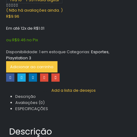
( Não há avaliações ainda. )
0
out of 5
R$
9.96
Em até 12x de
R$
1.01
ou
R$
9.46
no Pix
Disponibilidade:
1 em estoque
Categorias:
Esportes
,
Playstation 3
Adicionar ao carrinho
Add a lista de desejos
Descrição
Avaliações (0)
ESPECIFICAÇÕES
Descrição