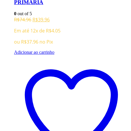
PRIMARIA
0
out of 5
O
O
R$
74.96
R$
39.96
preço
preço
Em até 12x de
R$
4.05
original
atual
era:
é:
ou
R$
37.96
no Pix
R$74.96.
R$39.96.
Adicionar ao carrinho