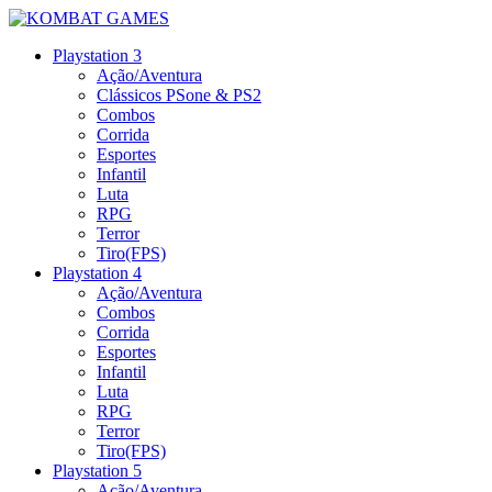
Playstation 3
Ação/Aventura
Clássicos PSone & PS2
Combos
Corrida
Esportes
Infantil
Luta
RPG
Terror
Tiro(FPS)
Playstation 4
Ação/Aventura
Combos
Corrida
Esportes
Infantil
Luta
RPG
Terror
Tiro(FPS)
Playstation 5
Ação/Aventura