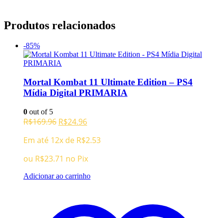
Produtos relacionados
-85%
Mortal Kombat 11 Ultimate Edition – PS4
Mídia Digital PRIMARIA
0
out of 5
O
O
R$
169.96
R$
24.96
preço
preço
Em até 12x de
R$
2.53
original
atual
era:
é:
ou
R$
23.71
no Pix
R$169.96.
R$24.96.
Adicionar ao carrinho