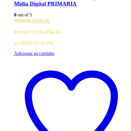
Mídia Digital PRIMARIA
0
out of 5
O
O
R$
94.96
R$
44.96
preço
preço
Em até 12x de
R$
4.56
original
atual
era:
é:
ou
R$
42.71
no Pix
R$94.96.
R$44.96.
Adicionar ao carrinho