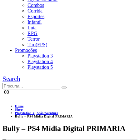
Combos
Corrida
Esportes
Infantil
Luta
RPG
Terror
Tiro(FPS)
Promoções
Playstation 3
Playstation 4
Playstation 5
Search
0
0
Home
Shop
Playstation 4
,
Ação/Aventura
Bully – PS4 Mídia Digital PRIMARIA
Bully – PS4 Mídia Digital PRIMARIA