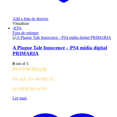
Add a lista de desejos
Visualizar
-83%
Fora de estoque
A Plague Tale Innocence – PS4 midia digital
PRIMARIA
0
out of 5
O
O
R$
119.96
R$
19.96
preço
preço
Em até 12x de
R$
2.02
original
atual
era:
é:
ou
R$
18.96
no Pix
R$119.96.
R$19.96.
Ler mais