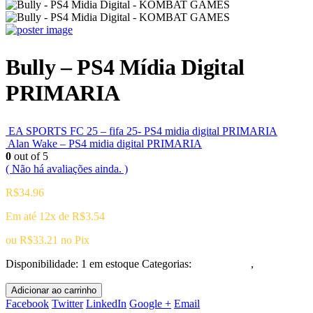
Bully – PS4 Mídia Digital
PRIMARIA
EA SPORTS FC 25 – fifa 25- PS4 midia digital PRIMARIA
Alan Wake – PS4 midia digital PRIMARIA
0
out of 5
( Não há avaliações ainda. )
R$
34.96
Em até 12x de
R$
3.54
ou
R$
33.21
no Pix
Disponibilidade:
1 em estoque
Categorias:
Playstation 4
,
Ação/Aventura
Adicionar ao carrinho
Facebook
Twitter
LinkedIn
Google +
Email