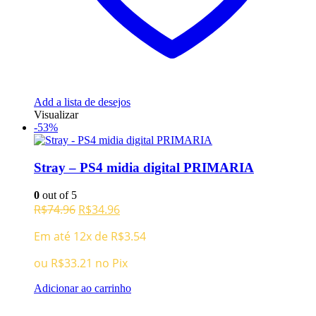
Add a lista de desejos
Visualizar
-53%
Stray – PS4 midia digital PRIMARIA
0
out of 5
O
O
R$
74.96
R$
34.96
preço
preço
Em até 12x de
R$
3.54
original
atual
era:
é:
ou
R$
33.21
no Pix
R$74.96.
R$34.96.
Adicionar ao carrinho