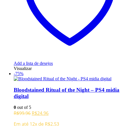
Add a lista de desejos
Visualizar
-75%
Bloodstained Ritual of the Night – PS4 midia
digital
0
out of 5
O
O
R$
99.96
R$
24.96
preço
preço
Em até 12x de
R$
2.53
original
atual