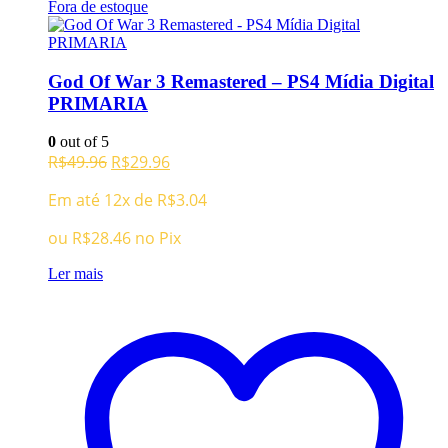
Fora de estoque
God Of War 3 Remastered – PS4 Mídia Digital
PRIMARIA
0
out of 5
O
O
R$
49.96
R$
29.96
preço
preço
Em até 12x de
R$
3.04
original
atual
era:
é:
ou
R$
28.46
no Pix
R$49.96.
R$29.96.
Ler mais