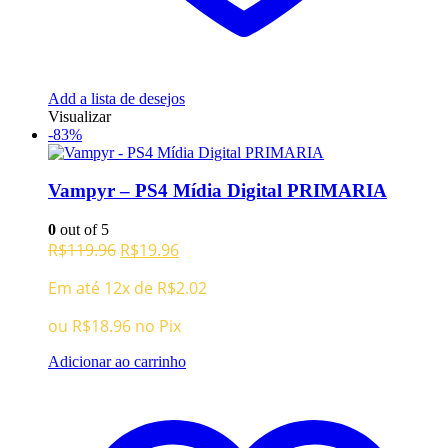
Add a lista de desejos
Visualizar
-83%
Vampyr – PS4 Mídia Digital PRIMARIA
0
out of 5
O
O
R$
119.96
R$
19.96
preço
preço
Em até 12x de
R$
2.02
original
atual
era:
é:
ou
R$
18.96
no Pix
R$119.96.
R$19.96.
Adicionar ao carrinho