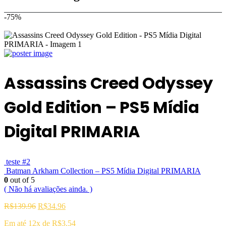
-75%
Assassins Creed Odyssey
Gold Edition – PS5 Mídia
Digital PRIMARIA
teste #2
Batman Arkham Collection – PS5 Mídia Digital PRIMARIA
0
out of 5
( Não há avaliações ainda. )
O
O
R$
139.96
R$
34.96
preço
preço
Em até 12x de
R$
3.54
original
atual