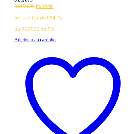
0
out of 5
O
O
R$
159.96
R$
39.96
preço
preço
Em até 12x de
R$
4.05
original
atual
era:
é:
ou
R$
37.96
no Pix
R$159.96.
R$39.96.
Adicionar ao carrinho