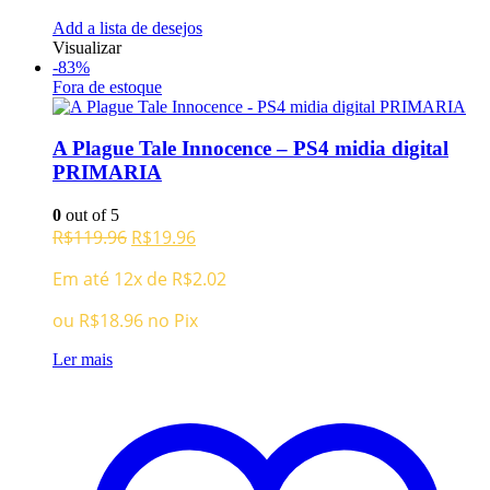
Add a lista de desejos
Visualizar
-83%
Fora de estoque
A Plague Tale Innocence – PS4 midia digital
PRIMARIA
0
out of 5
O
O
R$
119.96
R$
19.96
preço
preço
Em até 12x de
R$
2.02
original
atual
era:
é:
ou
R$
18.96
no Pix
R$119.96.
R$19.96.
Ler mais