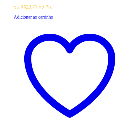
era:
é:
ou
R$
23.71
no Pix
R$99.96.
R$24.96.
Adicionar ao carrinho