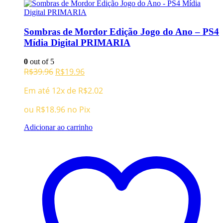
Sombras de Mordor Edição Jogo do Ano – PS4
Mídia Digital PRIMARIA
0
out of 5
O
O
R$
39.96
R$
19.96
preço
preço
Em até 12x de
R$
2.02
original
atual
era:
é:
ou
R$
18.96
no Pix
R$39.96.
R$19.96.
Adicionar ao carrinho