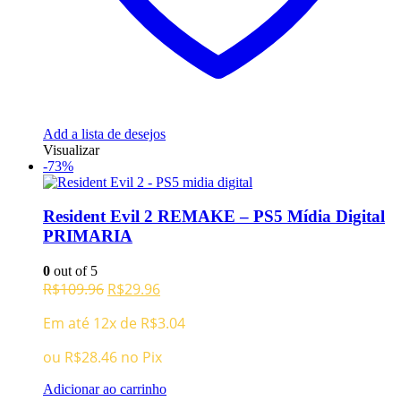
Add a lista de desejos
Visualizar
-73%
Resident Evil 2 REMAKE – PS5 Mídia Digital
PRIMARIA
0
out of 5
O
O
R$
109.96
R$
29.96
preço
preço
Em até 12x de
R$
3.04
original
atual
era:
é:
ou
R$
28.46
no Pix
R$109.96.
R$29.96.
Adicionar ao carrinho