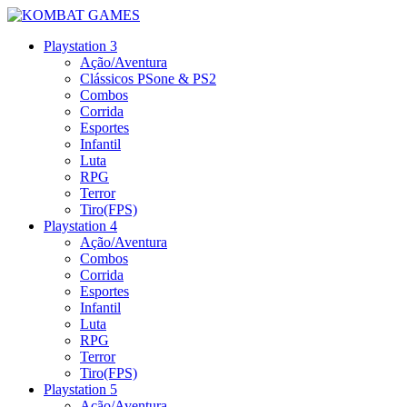
Playstation 3
Ação/Aventura
Clássicos PSone & PS2
Combos
Corrida
Esportes
Infantil
Luta
RPG
Terror
Tiro(FPS)
Playstation 4
Ação/Aventura
Combos
Corrida
Esportes
Infantil
Luta
RPG
Terror
Tiro(FPS)
Playstation 5
Ação/Aventura