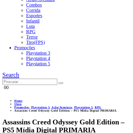
Combos
Corrida
Esportes
Infantil
Luta
RPG
Terror
Tiro(FPS)
Promoções
Playstation 3
Playstation 4
Playstation 5
Search
0
0
Home
Shop
Promoções
,
Playstation 5
,
Ação/Aventura
,
Playstation 5
,
RPG
Assassins Creed Odyssey Gold Edition – PS5 Mídia Digital PRIMARIA
Assassins Creed Odyssey Gold Edition –
PS5 Mídia Digital PRIMARIA