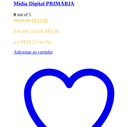
Mídia Digital PRIMARIA
0
out of 5
O
O
R$
94.96
R$
34.96
preço
preço
Em até 12x de
R$
3.54
original
atual
era:
é:
ou
R$
33.21
no Pix
R$94.96.
R$34.96.
Adicionar ao carrinho