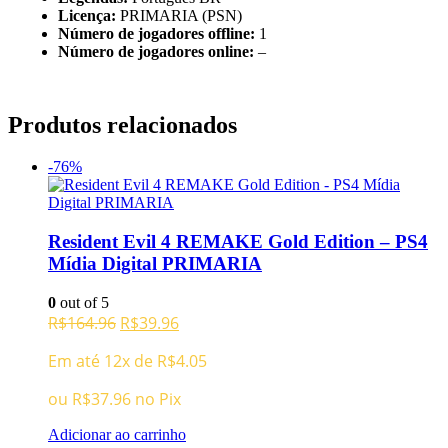
Licença:
PRIMARIA (PSN)
Número de jogadores offline:
1
Número de jogadores online:
–
Produtos relacionados
-76%
Resident Evil 4 REMAKE Gold Edition – PS4
Mídia Digital PRIMARIA
0
out of 5
O
O
R$
164.96
R$
39.96
preço
preço
Em até 12x de
R$
4.05
original
atual
era:
é:
ou
R$
37.96
no Pix
R$164.96.
R$39.96.
Adicionar ao carrinho