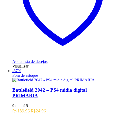
Add a lista de desejos
Visualizar
-87%
Fora de estoque
Battlefield 2042 – PS4 midia digital
PRIMARIA
0
out of 5
O
O
R$
189.96
R$
24.96