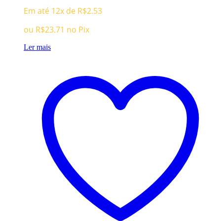
preço
preço
Em até 12x de
R$
2.53
original
atual
era:
é:
ou
R$
23.71
no Pix
R$189.96.
R$24.96.
Ler mais