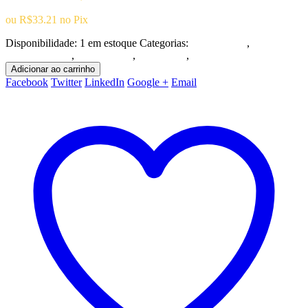
era:
é:
ou
R$
33.21
no Pix
R$139.96.
R$34.96.
Disponibilidade:
1 em estoque
Categorias:
Playstation 5
,
Ação/Aventura
,
Playstation 5
,
Promoções
,
RPG
Adicionar ao carrinho
Facebook
Twitter
LinkedIn
Google +
Email