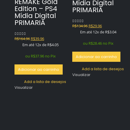
REMAKE Gold
Mídia Digital
Edition – PS4
PRIMARIA
Mídia Digital
PRIMARIA
O
O
R$
134.96
R$
29.96
0
out of 5
preço
preço
Em até 12x de
R$
3.04
original
atual
O
O
R$
164.96
R$
39.96
0
out of 5
era:
é:
ou
R$
28.46
no Pix
preço
preço
Em até 12x de
R$
4.05
R$134.96.
R$29.96.
original
atual
era:
é:
ou
R$
37.96
no Pix
Adicionar ao carrinho
R$164.96.
R$39.96.
Add a lista de desejos
Adicionar ao carrinho
Visualizar
Add a lista de desejos
Visualizar