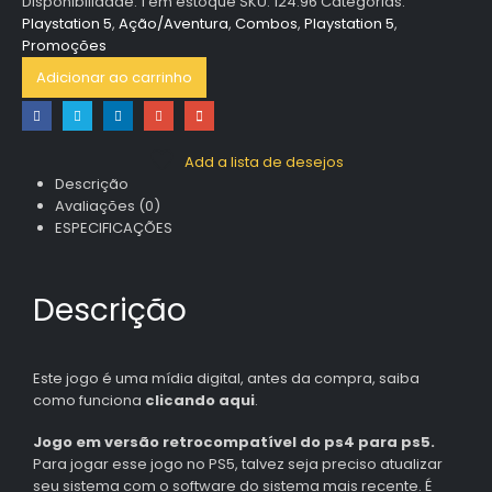
Disponibilidade:
1 em estoque
SKU:
124.96
Categorias:
Playstation 5
,
Ação/Aventura
,
Combos
,
Playstation 5
,
Promoções
Adicionar ao carrinho
Add a lista de desejos
Descrição
Avaliações (0)
ESPECIFICAÇÕES
Descrição
Este jogo é uma mídia digital, antes da compra, saiba
como funciona
clicando aqui
.
Jogo em versão retrocompatível do ps4 para ps5.
Para jogar esse jogo no PS5, talvez seja preciso atualizar
seu sistema com o software do sistema mais recente. É