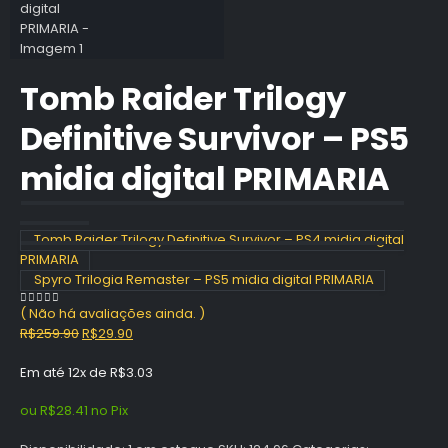
Tomb Raider Trilogy
Definitive Survivor – PS5
midia digital PRIMARIA
Tomb Raider Trilogy Definitive Survivor – PS4 midia digital
PRIMARIA
Spyro Trilogia Remaster – PS5 midia digital PRIMARIA
( Não há avaliações ainda. )
0
out of 5
O
O
R$
259.90
R$
29.90
preço
preço
Em até 12x de
R$
3.03
original
atual
era:
é:
ou
R$
28.41
no Pix
R$259.90.
R$29.90.