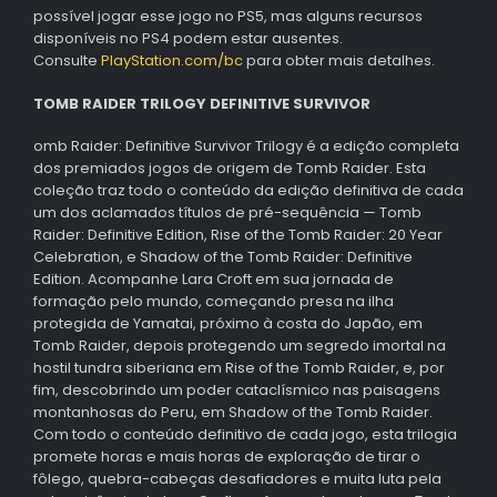
possível jogar esse jogo no PS5, mas alguns recursos
disponíveis no PS4 podem estar ausentes.
Consulte
PlayStation.com/bc
para obter mais detalhes.
TOMB RAIDER TRILOGY DEFINITIVE SURVIVOR
omb Raider: Definitive Survivor Trilogy é a edição completa
dos premiados jogos de origem de Tomb Raider. Esta
coleção traz todo o conteúdo da edição definitiva de cada
um dos aclamados títulos de pré-sequência — Tomb
Raider: Definitive Edition, Rise of the Tomb Raider: 20 Year
Celebration, e Shadow of the Tomb Raider: Definitive
Edition. Acompanhe Lara Croft em sua jornada de
formação pelo mundo, começando presa na ilha
protegida de Yamatai, próximo à costa do Japão, em
Tomb Raider, depois protegendo um segredo imortal na
hostil tundra siberiana em Rise of the Tomb Raider, e, por
fim, descobrindo um poder cataclísmico nas paisagens
montanhosas do Peru, em Shadow of the Tomb Raider.
Com todo o conteúdo definitivo de cada jogo, esta trilogia
promete horas e mais horas de exploração de tirar o
fôlego, quebra-cabeças desafiadores e muita luta pela