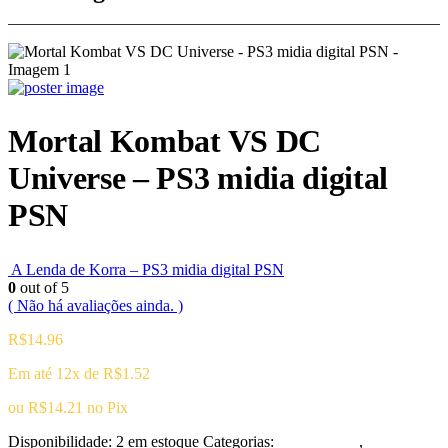
Mortal Kombat VS DC
Universe – PS3 midia digital
PSN
A Lenda de Korra – PS3 midia digital PSN
0
out of 5
( Não há avaliações ainda. )
R$
14.96
Em até 12x de
R$
1.52
ou
R$
14.21
no Pix
Disponibilidade:
2 em estoque
Categorias:
Playstation 3
,
Luta