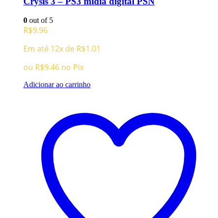
Crysis 3 – PS3 midia digital PSN
0
out of 5
R$
9.96
Em até 12x de
R$
1.01
ou
R$
9.46
no Pix
Adicionar ao carrinho