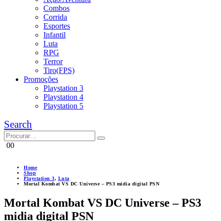
Combos
Corrida
Esportes
Infantil
Luta
RPG
Terror
Tiro(FPS)
Promoções
Playstation 3
Playstation 4
Playstation 5
Search
0
0
Home
Shop
Playstation 3
,
Luta
Mortal Kombat VS DC Universe – PS3 midia digital PSN
Mortal Kombat VS DC Universe – PS3
midia digital PSN