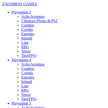
Playstation 3
Ação/Aventura
Clássicos PSone & PS2
Combos
Corrida
Esportes
Infantil
Luta
RPG
Terror
Tiro(FPS)
Playstation 4
Ação/Aventura
Combos
Corrida
Esportes
Infantil
Luta
RPG
Terror
Tiro(FPS)
Playstation 5
Ação/Aventura