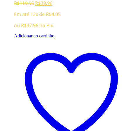
O
O
R$
119.96
R$
39.96
preço
preço
Em até 12x de
R$
4.05
original
atual
era:
é:
ou
R$
37.96
no Pix
R$119.96.
R$39.96.
Adicionar ao carrinho