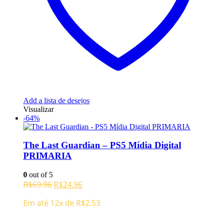
Add a lista de desejos
Visualizar
-64%
The Last Guardian – PS5 Mídia Digital
PRIMARIA
0
out of 5
O
O
R$
69.96
R$
24.96
preço
preço
Em até 12x de
R$
2.53
original
atual
era:
é: