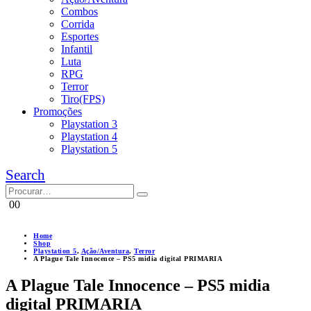
Combos
Corrida
Esportes
Infantil
Luta
RPG
Terror
Tiro(FPS)
Promoções
Playstation 3
Playstation 4
Playstation 5
Search
0
0
Home
Shop
Playstation 5
,
Ação/Aventura
,
Terror
A Plague Tale Innocence – PS5 midia digital PRIMARIA
A Plague Tale Innocence – PS5 midia
digital PRIMARIA