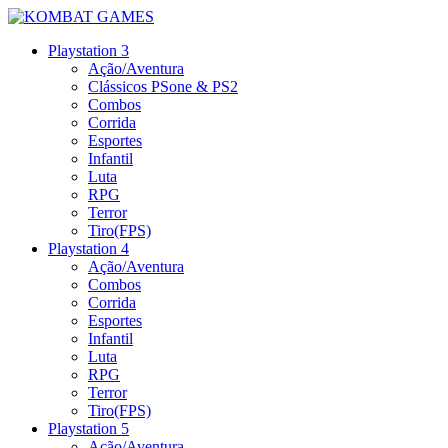
Playstation 3
Ação/Aventura
Clássicos PSone & PS2
Combos
Corrida
Esportes
Infantil
Luta
RPG
Terror
Tiro(FPS)
Playstation 4
Ação/Aventura
Combos
Corrida
Esportes
Infantil
Luta
RPG
Terror
Tiro(FPS)
Playstation 5
Ação/Aventura