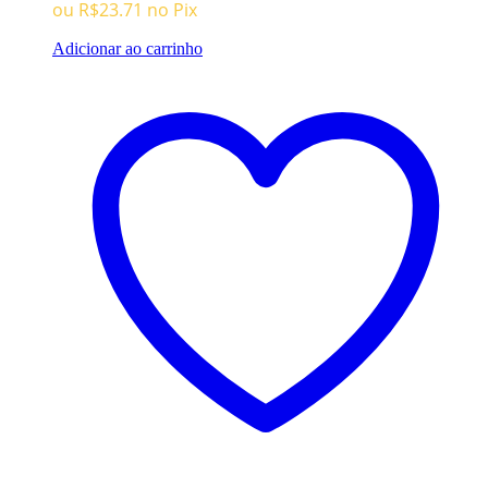
ou
R$
23.71
no Pix
R$69.96.
R$24.96.
Adicionar ao carrinho