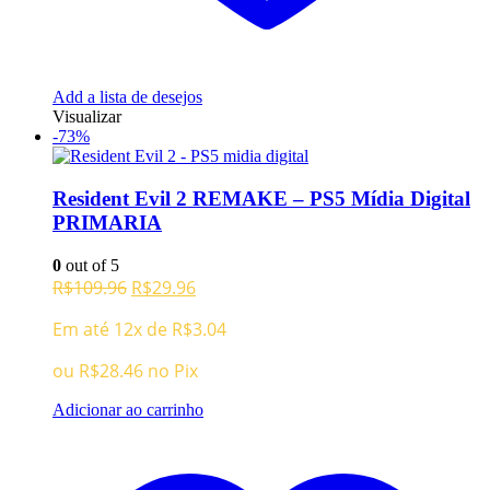
Add a lista de desejos
Visualizar
-73%
Resident Evil 2 REMAKE – PS5 Mídia Digital
PRIMARIA
0
out of 5
O
O
R$
109.96
R$
29.96
preço
preço
Em até 12x de
R$
3.04
original
atual
era:
é:
ou
R$
28.46
no Pix
R$109.96.
R$29.96.
Adicionar ao carrinho