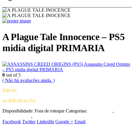
A Plague Tale Innocence – PS5
midia digital PRIMARIA
Assassins Creed Origins
– PS5 midia digital PRIMARIA
0
out of 5
( Não há avaliações ainda. )
R$
0.00
ou
R$
0.00
no Pix
Disponibilidade:
Fora de estoque
Categorias:
Playstation 5
,
Ação/Aventura
,
Terror
Facebook
Twitter
LinkedIn
Google +
Email