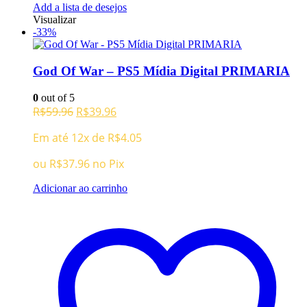
Add a lista de desejos
Visualizar
-33%
God Of War – PS5 Mídia Digital PRIMARIA
0
out of 5
O
O
R$
59.96
R$
39.96
preço
preço
Em até 12x de
R$
4.05
original
atual
era:
é:
ou
R$
37.96
no Pix
R$59.96.
R$39.96.
Adicionar ao carrinho