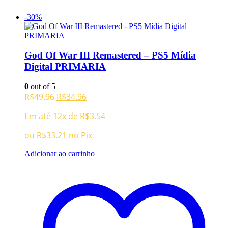
-30%
God Of War III Remastered – PS5 Mídia
Digital PRIMARIA
0
out of 5
O
O
R$
49.96
R$
34.96
preço
preço
Em até 12x de
R$
3.54
original
atual
era:
é:
ou
R$
33.21
no Pix
R$49.96.
R$34.96.
Adicionar ao carrinho