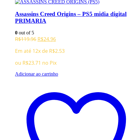
Assassins Creed Origins – PS5 midia digital
PRIMARIA
0
out of 5
O
O
R$
119.96
R$
24.96
preço
preço
Em até 12x de
R$
2.53
original
atual
era:
é:
ou
R$
23.71
no Pix
R$119.96.
R$24.96.
Adicionar ao carrinho