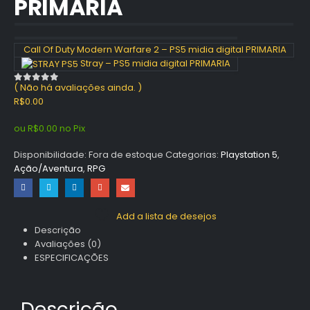
PRIMARIA
Call Of Duty Modern Warfare 2 – PS5 midia digital PRIMARIA
Stray – PS5 midia digital PRIMARIA
( Não há avaliações ainda. )
0
out of 5
R$
0.00
ou
R$
0.00
no Pix
Disponibilidade:
Fora de estoque
Categorias:
Playstation 5
,
Ação/Aventura
,
RPG
Add a lista de desejos
Descrição
Avaliações (0)
ESPECIFICAÇÕES
Descrição