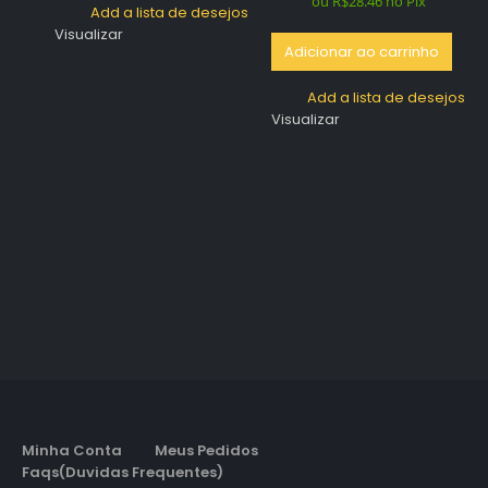
era:
é:
ou
R$
28.46
no Pix
Add a lista de desejos
R$134.96.
R$29.96.
Visualizar
Adicionar ao carrinho
Add a lista de desejos
Visualizar
Minha Conta
Meus Pedidos
Faqs(Duvidas Frequentes)