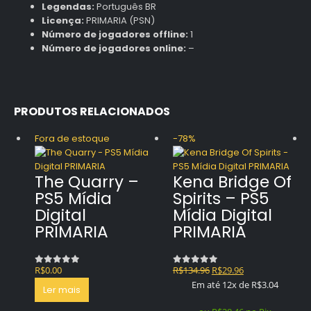
Legendas:
Português BR
Licença:
PRIMARIA (PSN)
Número de jogadores offline:
1
Número de jogadores online:
–
PRODUTOS RELACIONADOS
Fora de estoque
-78%
The Quarry –
Kena Bridge Of
PS5 Mídia
Spirits – PS5
Digital
Mídia Digital
PRIMARIA
PRIMARIA
O
O
R$
0.00
R$
134.96
R$
29.96
0
out of 5
0
out of 5
preço
preço
Em até 12x de
R$
3.04
Ler mais
original
atual