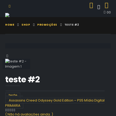
0
0
HOME
SHOP
PROMOÇÕES
TESTE #2
teste #2
teste
Assassins Creed Odyssey Gold Edition – PS5 Mídia Digital
PRIMARIA
( Não há avaliações ainda. )
0
out of 5