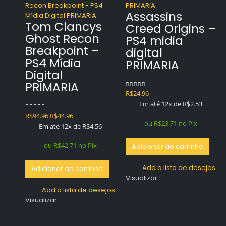
Assassins
Tom Clancys
Creed Origins –
Ghost Recon
PS4 midia
Breakpoint –
digital
PS4 Mídia
PRIMARIA
Digital
PRIMARIA
R$
24.96
0
out of 5
Em até 12x de
R$
2.53
O
O
R$
94.96
R$
44.96
0
out of 5
ou
R$
23.71
no Pix
preço
preço
Em até 12x de
R$
4.56
original
atual
era:
é:
ou
R$
42.71
no Pix
Adicionar ao carrinho
R$94.96.
R$44.96.
Add a lista de desejos
Adicionar ao carrinho
Visualizar
Add a lista de desejos
Visualizar