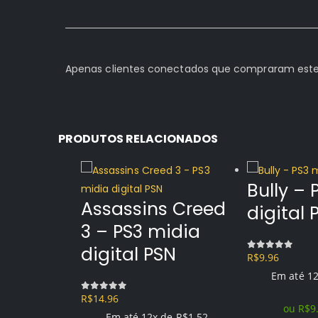
Apenas clientes conectados que compraram este
PRODUTOS RELACIONADOS
Bully – 
Assassins Creed
digital 
3 – PS3 midia
digital PSN
R$
9.96
0
out of 5
Em até 1
R$
14.96
0
out of 5
ou
R$
9
Em até 12x de
R$
1.52