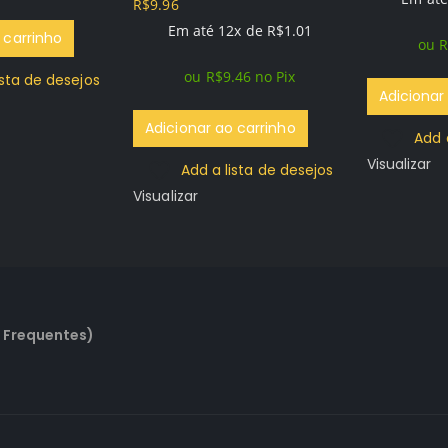
R$
9.96
0
out of 5
Em até 12x de
R$
1.01
 carrinho
ou
R
ou
R$
9.46
no Pix
ista de desejos
Adicionar
Adicionar ao carrinho
Add 
Visualizar
Add a lista de desejos
Visualizar
 Frequentes)