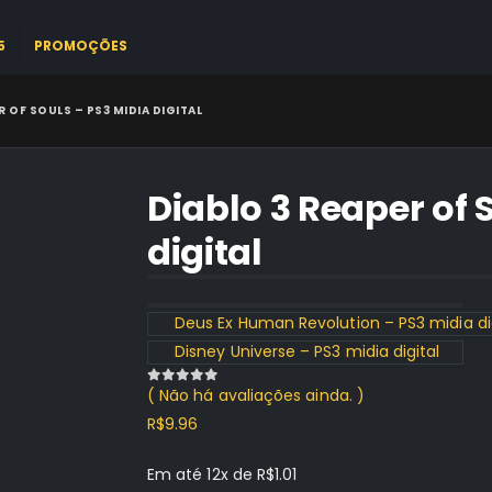
5
PROMOÇÕES
R OF SOULS – PS3 MIDIA DIGITAL
Diablo 3 Reaper of 
digital
Deus Ex Human Revolution – PS3 midia di
Disney Universe – PS3 midia digital
( Não há avaliações ainda. )
0
out of 5
R$
9.96
Em até 12x de
R$
1.01