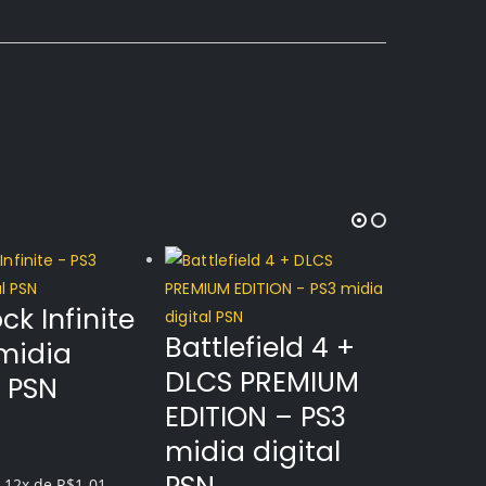
ck Infinite
Battlefield 4 +
midia
DLCS PREMIUM
l PSN
EDITION – PS3
midia digital
5
 12x de
R$
1.01