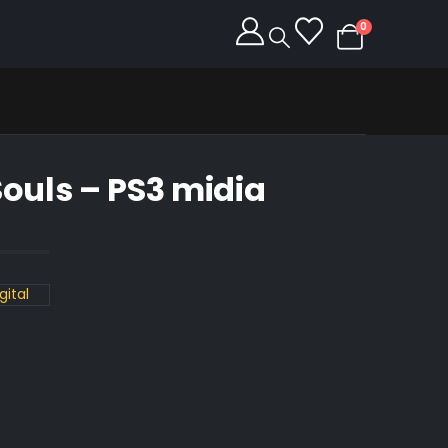
0
Souls – PS3 midia
gital