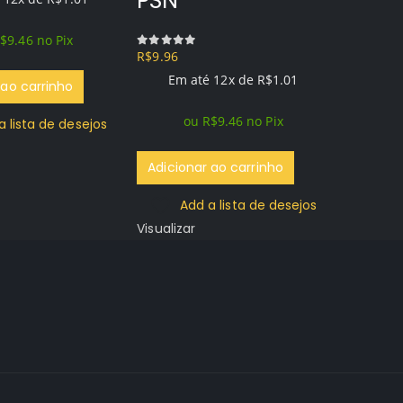
PSN
$
9.46
no Pix
Assa
R$
9.96
0
out of 5
IV Bl
Em até 12x de
R$
1.01
 ao carrinho
PS3 m
ou
R$
9.46
no Pix
a lista de desejos
PSN
Adicionar ao carrinho
R$
9.96
0
out o
Add a lista de desejos
Em 
Visualizar
o
Adicio
Ad
Visualiza