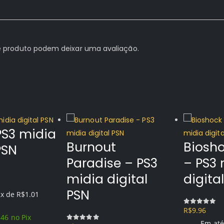
 produto podem deixar uma avaliação.
PS3 midia
Burnout
Biosho
PSN
Paradise – PS3
– PS3 
midia digital
digita
PSN
2x de
R$
1.01
R$
9.96
0
out of 
.46
no Pix
Em até