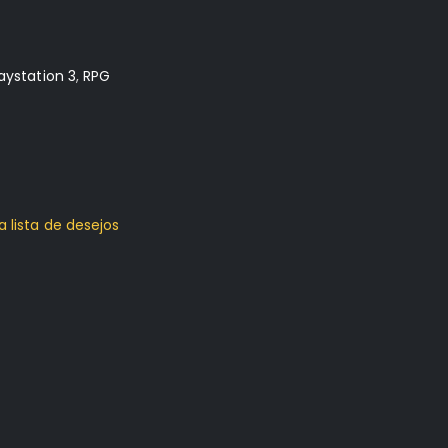
aystation 3
,
RPG
a lista de desejos