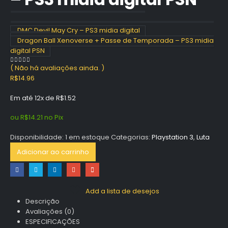
DMC Devil May Cry – PS3 midia digital
Dragon Ball Xenoverse + Passe de Temporada – PS3 midia
digital PSN
( Não há avaliações ainda. )
0
out of 5
R$
14.96
Em até 12x de
R$
1.52
ou
R$
14.21
no Pix
Disponibilidade:
1 em estoque
Categorias:
Playstation 3
,
Luta
Adicionar ao carrinho
Add a lista de desejos
Descrição
Avaliações (0)
ESPECIFICAÇÕES