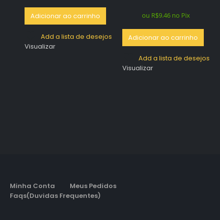
ou
R$
9.46
no Pix
Adicionar ao carrinho
Add a lista de desejos
Adicionar ao carrinho
Visualizar
Add a lista de desejos
Visualizar
Minha Conta
Meus Pedidos
Faqs(Duvidas Frequentes)