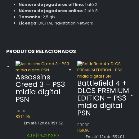
Número de jogadores offline:
1 até 2
Número de jogadores online:
2 até 8
Tamanho:
2,5 gb
Licença:
DIGITAL Playstation Network
PRODUTOS RELACIONADOS
Assassins
Battlefield 4 +
Creed 3 – PS3
DLCS PREMIUM
midia digital
EDITION – PS3
PSN
midia digital
PSN
R$
14.96
0
out of 5
Em até 12x de
R$
1.52
R$
9.96
0
out of 5
ou
R$
14.21
no Pix
Em até 12x de
R$
1.01