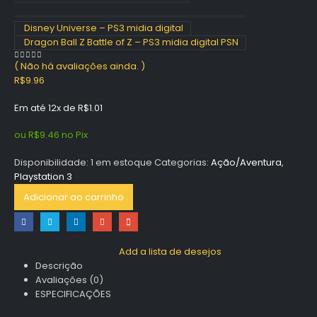
Disney Universe – PS3 midia digital
Dragon Ball Z Battle of Z – PS3 midia digital PSN
( Não há avaliações ainda. )
0
out of 5
R$
9.96
Em até 12x de
R$
1.01
ou
R$
9.46
no Pix
Disponibilidade:
1 em estoque
Categorias:
Ação/Aventura
,
Playstation 3
Adicionar ao carrinho
Add a lista de desejos
Descrição
Avaliações (0)
ESPECIFICAÇÕES