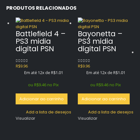
PRODUTOS RELACIONADOS
Battlefield 4 –
Bayonetta –
PS3 midia
PS3 midia
digital PSN
digital PSN
R$
9.96
R$
9.96
0
out of 5
0
out of 5
Em até 12x de
R$
1.01
Em até 12x de
R$
1.01
ou
R$
9.46
no Pix
ou
R$
9.46
no Pix
Adicionar ao carrinho
Adicionar ao carrinho
Add a lista de desejos
Add a lista de desejos
Visualizar
Visualizar