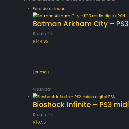
Fora de estoque
Batman Arkham City – PS3 
0
out of 5
R$
14.96
Ler mais
Visualizar
Bioshock Infinite – PS3 mid
0
out of 5
R$
9.96