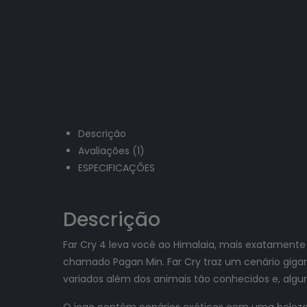
Descrição
Avaliações (1)
ESPECIFICAÇÕES
Descrição
Far Cry 4 leva você ao Himalaia, mais exatament
chamado Pagan Min. Far Cry traz um cenário gigan
variados além dos animais tão conhecidos e, algun
O jogo contém cenários exóticos com uma beleza