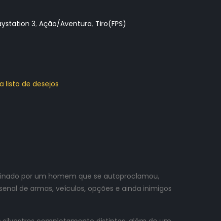
aystation 3
,
Ação/Aventura
,
Tiro(FPS)
a lista de desejos
 reinado por um homem que se autoproclamou,
enal de armas, veículos, opções e ainda inimigos
silvestres completamente distintos, além de um