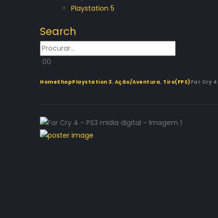
Playstation 5
Search
0
0
Home
Shop
Playstation 3
,
Ação/Aventura
,
Tiro(FPS)
Far Cry 4