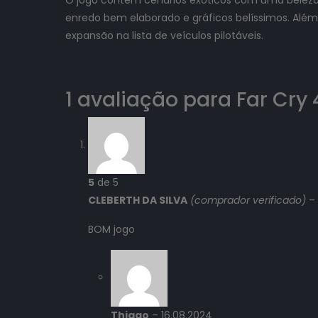
enredo bem elaborado e gráficos belíssimos. Alé
expansão na lista de veículos pilotáveis.
1 avaliação para
Far Cry 
5
de 5
CLEBERTH DA SILVA
(comprador verificado)
–
BOM jogo
Thiago
–
16.08.2024