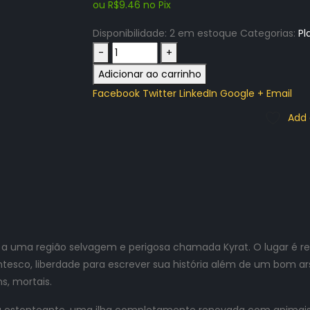
ou
R$
9.46
no Pix
Disponibilidade:
2 em estoque
Categorias:
Pl
-
+
Adicionar ao carrinho
Facebook
Twitter
LinkedIn
Google +
Email
Add 
e a uma região selvagem e perigosa chamada Kyrat. O lugar é
tesco, liberdade para escrever sua história além de um bom ars
s, mortais.
 estonteante, uma ilha completamente renovada com animais 