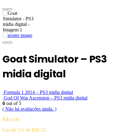
Goat Simulator – PS3
midia digital
Formula 1 2014 – PS3 midia digital
God Of War Ascension – PS3 midia digital
0
out of 5
( Não há avaliações ainda. )
R$
14.96
Em até 12x de
R$
1.52