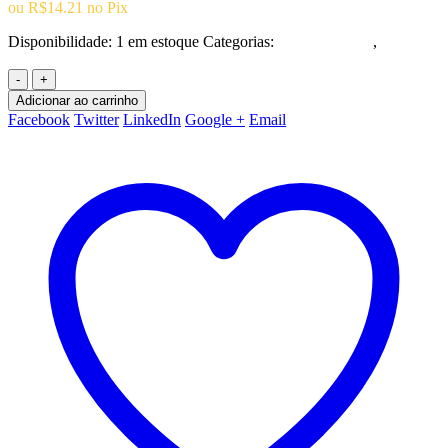
ou
R$
14.21
no Pix
Disponibilidade:
1 em estoque
Categorias:
Ação/Aventura
,
Playstation 3
-
+
Adicionar ao carrinho
Facebook
Twitter
LinkedIn
Google +
Email