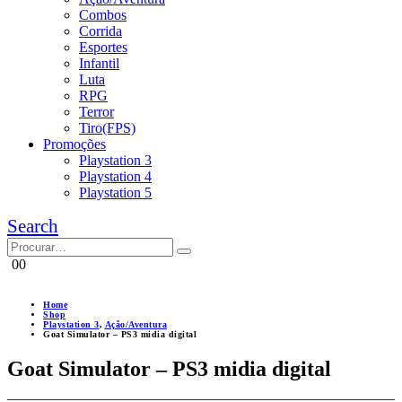
Combos
Corrida
Esportes
Infantil
Luta
RPG
Terror
Tiro(FPS)
Promoções
Playstation 3
Playstation 4
Playstation 5
Search
0
0
Home
Shop
Playstation 3
,
Ação/Aventura
Goat Simulator – PS3 midia digital
Goat Simulator – PS3 midia digital