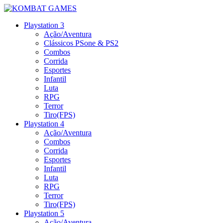
Playstation 3
Ação/Aventura
Clássicos PSone & PS2
Combos
Corrida
Esportes
Infantil
Luta
RPG
Terror
Tiro(FPS)
Playstation 4
Ação/Aventura
Combos
Corrida
Esportes
Infantil
Luta
RPG
Terror
Tiro(FPS)
Playstation 5
Ação/Aventura