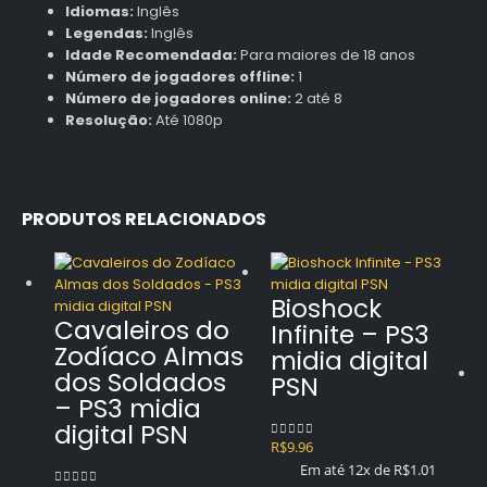
Idiomas:
Inglês
Legendas:
Inglês
Idade Recomendada:
Para maiores de 18 anos
Número de jogadores offline:
1
Número de jogadores online:
2 até 8
Resolução:
Até 1080p
PRODUTOS RELACIONADOS
Bioshock
Cavaleiros do
Infinite – PS3
Zodíaco Almas
midia digital
dos Soldados
PSN
– PS3 midia
digital PSN
R$
9.96
0
out of 5
Em até 12x de
R$
1.01