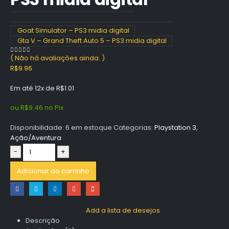
Goat Simulator – PS3 midia digital
Gta V – Grand Theft Auto 5 – PS3 midia digital
( Não há avaliações ainda. )
0
out of 5
R$
9.96
Em até 12x de
R$
1.01
ou
R$
9.46
no Pix
Disponibilidade:
6 em estoque
Categorias:
Playstation 3
,
Ação/Aventura
-
+
Adicionar ao carrinho
Add a lista de desejos
Descrição