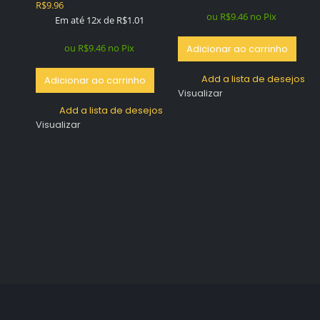
R$
9.96
0
out of 5
ou
R$
9.46
no Pix
Em até 12x de
R$
1.01
ou
R$
9.46
no Pix
Adicionar ao carrinho
Add a lista de desejos
Adicionar ao carrinho
Visualizar
Add a lista de desejos
Visualizar