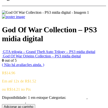
God Of War Collection – PS3
midia digital
GTA trilogia – Grand Theft Auto Trilogy – PS3 midia digital
God Of War Origins Collection – PS3 midia digital
0
out of 5
( Não há avaliações ainda. )
R$
14.96
Em até 12x de
R$
1.52
ou
R$
14.21
no Pix
Disponibilidade:
1 em estoque
Categorias:
Playstation 3
,
Ação/Aventura
,
Combos
Adicionar ao carrinho