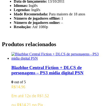
Data de lançamento:
13/10/2011
Idiomas:
Inglês
Legendas:
Inglês
Idade Recomendada:
Para maiores de 18 anos
Número de jogadores offline:
1
Número de jogadores online:
–
Resolução:
Até 1080p
Produtos relacionados
Blazblue Central Fiction + DLCS de
personagens – PS3 midia digital PSN
0
out of 5
R$
14.96
Em até 12x de
R$
1.52
ou
R$
14.21
no Pix