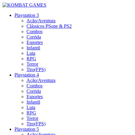
Playstation 3
Ação/Aventura
Clássicos PSone & PS2
Combos
Corrida
Esportes
Infantil
Luta
RPG
Terror
Tiro(FPS)
Playstation 4
Ação/Aventura
Combos
Corrida
Esportes
Infantil
Luta
RPG
Terror
Tiro(FPS)
Playstation 5
Ação/Aventura