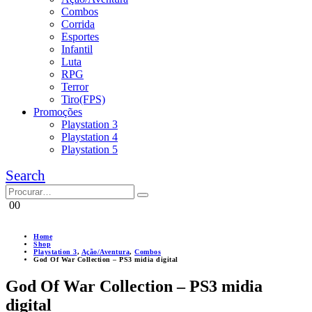
Combos
Corrida
Esportes
Infantil
Luta
RPG
Terror
Tiro(FPS)
Promoções
Playstation 3
Playstation 4
Playstation 5
Search
0
0
Home
Shop
Playstation 3
,
Ação/Aventura
,
Combos
God Of War Collection – PS3 midia digital
God Of War Collection – PS3 midia
digital