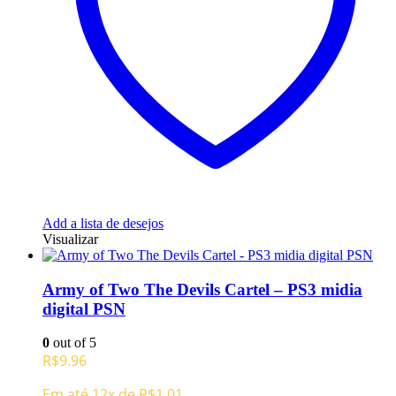
Add a lista de desejos
Visualizar
Army of Two The Devils Cartel – PS3 midia
digital PSN
0
out of 5
R$
9.96
Em até 12x de
R$
1.01