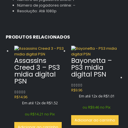
Número de jogadores online: –
Resolução: Até 1080p
PRODUTOS RELACIONADOS
Assassins
Bayonetta –
Creed 3 – PS3
PS3 midia
midia digital
digital PSN
PSN
R$
9.96
0
out of 5
Em até 12x de
R$
1.01
R$
14.96
0
out of 5
Em até 12x de
R$
1.52
ou
R$
9.46
no Pix
ou
R$
14.21
no Pix
Adicionar ao carrinho
Adicionar ao carrinho