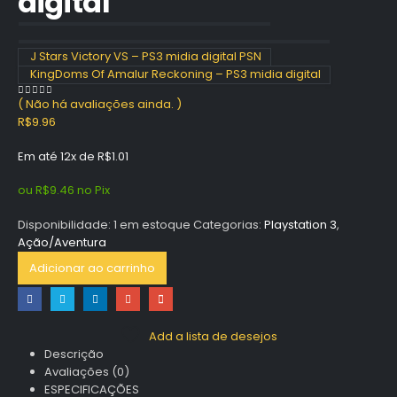
digital
J Stars Victory VS – PS3 midia digital PSN
KingDoms Of Amalur Reckoning – PS3 midia digital
( Não há avaliações ainda. )
0
out of 5
R$
9.96
Em até 12x de
R$
1.01
ou
R$
9.46
no Pix
Disponibilidade:
1 em estoque
Categorias:
Playstation 3
,
Ação/Aventura
Adicionar ao carrinho
Add a lista de desejos
Descrição
Avaliações (0)
ESPECIFICAÇÕES