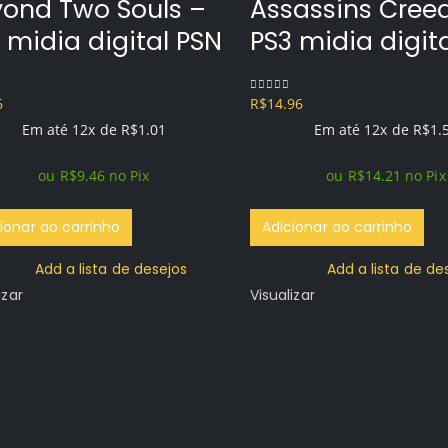
ond Two Souls –
Assassins Creed
 midia digital PSN
PS3 midia digit
6
R$
14.96
f 5
0
out of 5
Em até 12x de
R$
1.01
Em até 12x de
R$
1.
ou
R$
9.46
no Pix
ou
R$
14.21
no Pix
ionar ao carrinho
Adicionar ao carrinho
Add a lista de desejos
Add a lista de de
izar
Visualizar