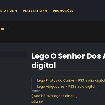
YSTATION 4
PLAYSTATION 5
PROMOÇÕES
TIL
Lego O Senhor Dos 
digital
Lego Piratas do Caribe – PS3 midia digita
Lego Vingadores – PS3 midia digital
( Não há avaliações ainda. )
0
out of 5
R$
14.96