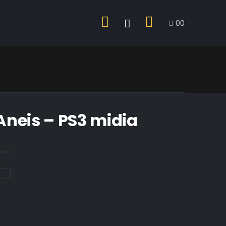
0
0
Aneis – PS3 midia
l