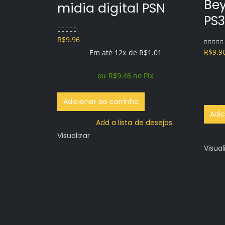
Bey
midia digital PSN
PS3
R$
9.96
0
out of 5
R$
9.9
0
out o
Em até 12x de
R$
1.01
ou
R$
9.46
no Pix
Adicionar ao carrinho
Adic
Add a lista de desejos
Visualizar
Visual