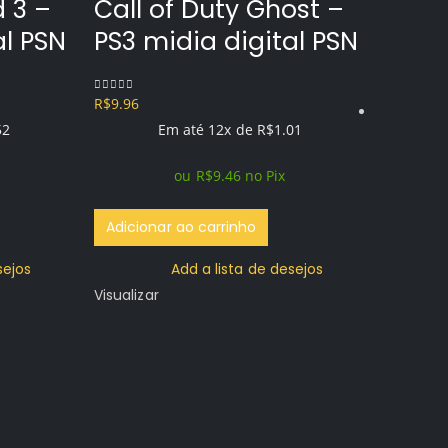
 3 –
Call of Duty Ghost –
al PSN
PS3 midia digital PSN
R$
9.96
0
out of 5
52
Em até 12x de
R$
1.01
ou
R$
9.46
no Pix
Adicionar ao carrinho
sejos
Add a lista de desejos
Ben 
Visualizar
PS3 
R$
9.96
0
out of 5