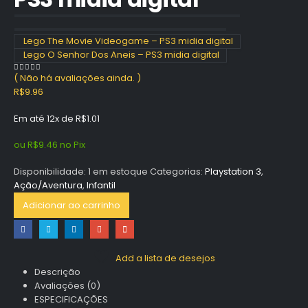
Lego The Movie Videogame – PS3 midia digital
Lego O Senhor Dos Aneis – PS3 midia digital
( Não há avaliações ainda. )
0
out of 5
R$
9.96
Em até 12x de
R$
1.01
ou
R$
9.46
no Pix
Disponibilidade:
1 em estoque
Categorias:
Playstation 3
,
Ação/Aventura
,
Infantil
Adicionar ao carrinho
Add a lista de desejos
Descrição
Avaliações (0)
ESPECIFICAÇÕES