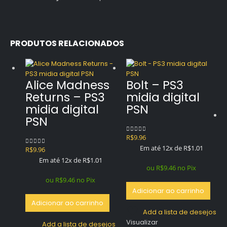
PRODUTOS RELACIONADOS
Alice Madness
Bolt – PS3
Returns – PS3
midia digital
midia digital
PSN
PSN
R$
9.96
0
out of 5
Em até 12x de
R$
1.01
R$
9.96
0
out of 5
Em até 12x de
R$
1.01
ou
R$
9.46
no Pix
ou
R$
9.46
no Pix
Adicionar ao carrinho
Adicionar ao carrinho
Add a lista de desejos
Visualizar
Add a lista de desejos