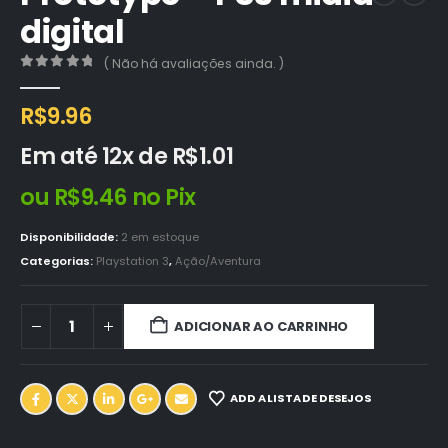
digital
( Não há avaliações ainda. )
0
out of 5
R$
9.96
Em até 12x de
R$
1.01
ou
R$
9.46
no Pix
Disponibilidade:
2 em estoque
Categorias:
Playstation 3
,
Ação/Aventura
ADICIONAR AO CARRINHO
ADD A LISTA DE DESEJOS