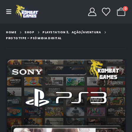
0
HOME
SHOP
PLAYSTATION 3
,
AÇÃO/AVENTURA
PROTOTYPE – PS3 MIDIA DIGITAL