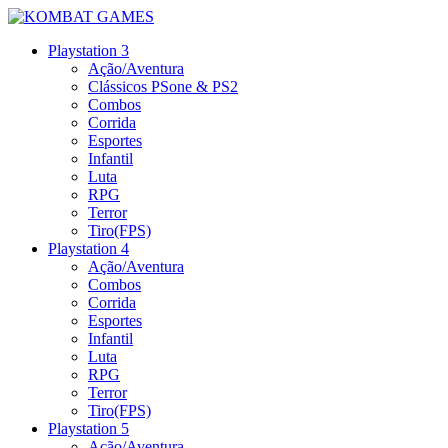
Playstation 3
Ação/Aventura
Clássicos PSone & PS2
Combos
Corrida
Esportes
Infantil
Luta
RPG
Terror
Tiro(FPS)
Playstation 4
Ação/Aventura
Combos
Corrida
Esportes
Infantil
Luta
RPG
Terror
Tiro(FPS)
Playstation 5
Ação/Aventura