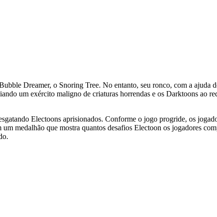
bble Dreamer, o Snoring Tree. No entanto, seu ronco, com a ajuda de
viando um exército maligno de criaturas horrendas e os Darktoons ao 
esgatando Electoons aprisionados. Conforme o jogo progride, os jogado
ém um medalhão que mostra quantos desafios Electoon os jogadores com
do.