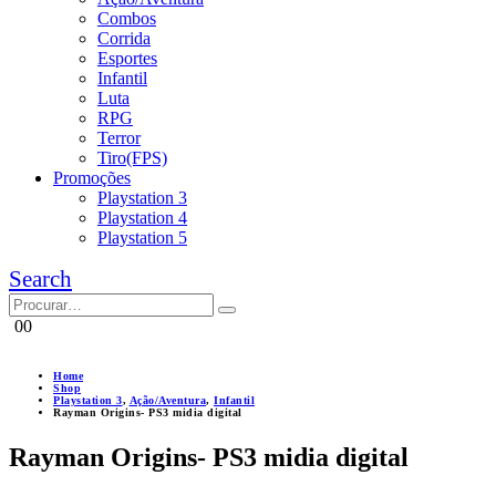
Combos
Corrida
Esportes
Infantil
Luta
RPG
Terror
Tiro(FPS)
Promoções
Playstation 3
Playstation 4
Playstation 5
Search
0
0
Home
Shop
Playstation 3
,
Ação/Aventura
,
Infantil
Rayman Origins- PS3 midia digital
Rayman Origins- PS3 midia digital