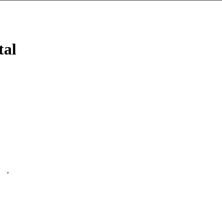
tal
ra
,
Infantil