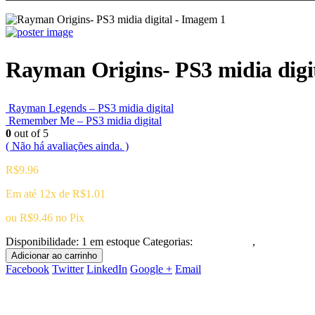
Rayman Origins- PS3 midia digi
Rayman Legends – PS3 midia digital
Remember Me – PS3 midia digital
0
out of 5
( Não há avaliações ainda. )
R$
9.96
Em até 12x de
R$
1.01
ou
R$
9.46
no Pix
Disponibilidade:
1 em estoque
Categorias:
Playstation 3
,
Ação/Aventu
Adicionar ao carrinho
Facebook
Twitter
LinkedIn
Google +
Email