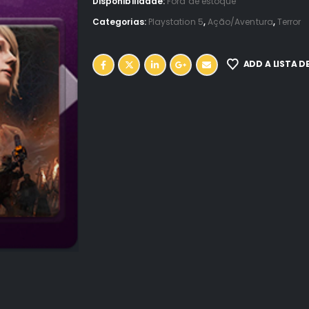
Disponibilidade:
Fora de estoque
Categorias:
Playstation 5
,
Ação/Aventura
,
Terror
ADD A LISTA D