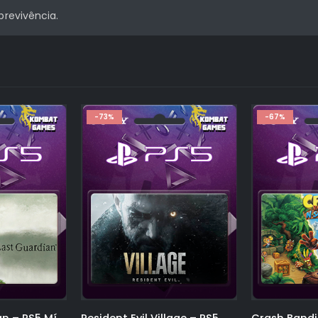
brevivência.
-67%
-33%