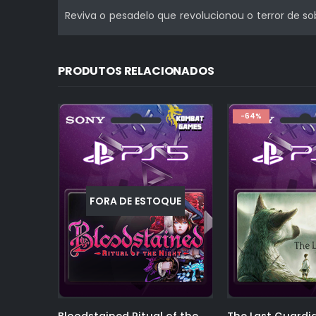
Reviva o pesadelo que revolucionou o terror de so
PRODUTOS RELACIONADOS
-64%
-73%
UE