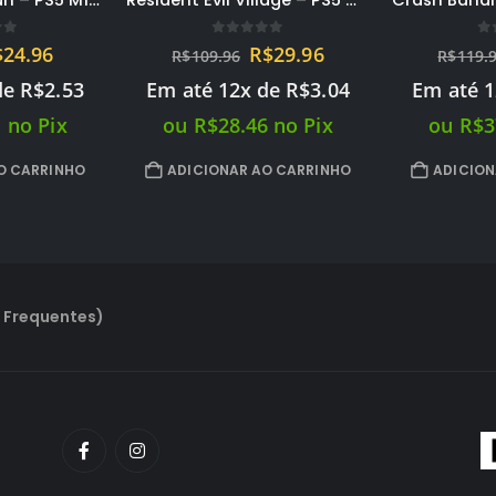
Resident Evil Village – PS5 Mídia Digital PRIMARIA
Crash Bandicoot N Sane Trilogy – PS5 Mídia Digital PRIMARIA
of 5
0
out of 5
0
O
O
O
$
29.96
R$
39.96
R$
119.96
R$
59.9
reço
preço
preço
preço
de
R$
3.04
Em até 12x de
R$
4.05
Em até 
riginal
atual
original
atual
ra:
é:
era:
é:
6
no Pix
ou
R$
37.96
no Pix
ou
R$
3
$109.96.
R$29.96.
R$119.96.
R$39.96.
O CARRINHO
ADICIONAR AO CARRINHO
ADICION
 Frequentes)