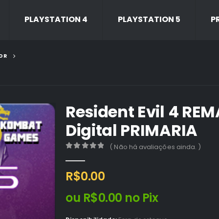
PLAYSTATION 4
PLAYSTATION 5
P
OR
Resident Evil 4 REM
Digital PRIMARIA
( Não há avaliações ainda. )
0
out of 5
R$
0.00
ou
R$
0.00
no Pix