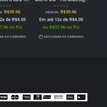
God Of War – PS5 Mídia Digital PRIMARIA
Assassins Creed Mirage – PS5 midia digital PRIMARIA
out of 5
0
out of 5
O
O
R$
39.96
R$
0.00
6
preço
preço
12x de
R$
4.05
original
atual
LER MAIS
era:
é:
7.96
no Pix
R$59.96.
R$39.96.
AR AO CARRINHO