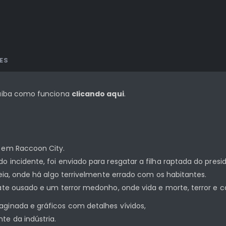
ES
 saiba como funciona
clicando aqui
.
o em Raccoon City.
 incidente, foi enviado para resgatar a filha raptada do presi
peia, onde há algo terrivelmente errado com os habitantes.
gate ousado e um terror medonho, onde vida e morte, terror e c
ginada e gráficos com detalhes vívidos,
te da indústria.