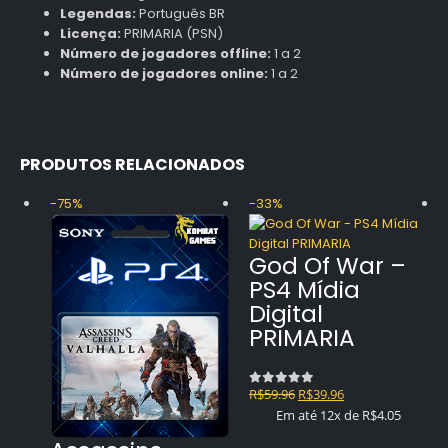
Legendas:
Português BR
Licença:
PRIMARIA (PSN)
Número de jogadores offline:
1 a 2
Número de jogadores online:
1 a 2
PRODUTOS RELACIONADOS
-75%
-33%
God Of War –
PS4 Mídia
Digital
PRIMARIA
O
O
R$
59.96
R$
39.96
0
out of 5
preço
preço
Em até 12x de
R$
4.05
original
atual