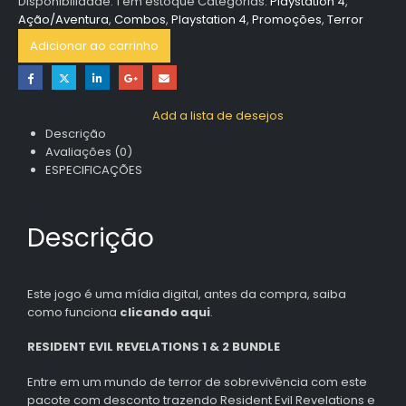
Disponibilidade:
1 em estoque
Categorias:
Playstation 4
,
Ação/Aventura
,
Combos
,
Playstation 4
,
Promoções
,
Terror
Adicionar ao carrinho
Add a lista de desejos
Descrição
Avaliações (0)
ESPECIFICAÇÕES
Descrição
Este jogo é uma mídia digital, antes da compra, saiba
como funciona
clicando aqui
.
RESIDENT EVIL REVELATIONS 1 & 2 BUNDLE
Entre em um mundo de terror de sobrevivência com este
pacote com desconto trazendo Resident Evil Revelations e