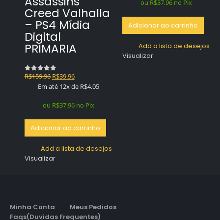
Assassins
era:
é:
ou
R$
37.96
no Pix
Creed Valhalla
R$59.96.
R$39.96.
– PS4 Mídia
Adicionar ao carrinho
Digital
PRIMARIA
Add a lista de desejos
Visualizar
O
O
R$
159.96
R$
39.96
0
out of 5
preço
preço
Em até 12x de
R$
4.05
original
atual
era:
é:
ou
R$
37.96
no Pix
R$159.96.
R$39.96.
Adicionar ao carrinho
Add a lista de desejos
Visualizar
Minha Conta
Meus Pedidos
Faqs(Duvidas Frequentes)