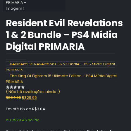
Resident Evil Revelations
1 & 2 Bundle – PS4 Mídia
Digital PRIMARIA
Resident Evil Revelations 1 & 2 Bundle – PS5 Mídia Digital
PRIMARIA
The King Of Fighters 15 Ultimate Edition – PS4 Mídia Digital
PRIMARIA
( Não há avaliações ainda. )
0
out of 5
O
O
R$
94.96
R$
29.96
preço
preço
Em até 12x de
R$
3.04
original
atual
era:
é:
ou
R$
28.46
no Pix
R$94.96.
R$29.96.