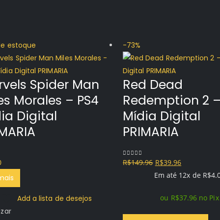
de estoque
-73%
vels Spider Man
Red Dead
es Morales – PS4
Redemption 2 –
ia Digital
Mídia Digital
IMARIA
PRIMARIA
O
O
0
R$
149.96
R$
39.96
f 5
0
out of 5
preço
preço
Em até 12x de
R$
4.
mais
original
atual
ou
R$
37.96
no Pix
Add a lista de desejos
era:
é:
izar
R$149.96.
R$39.96.