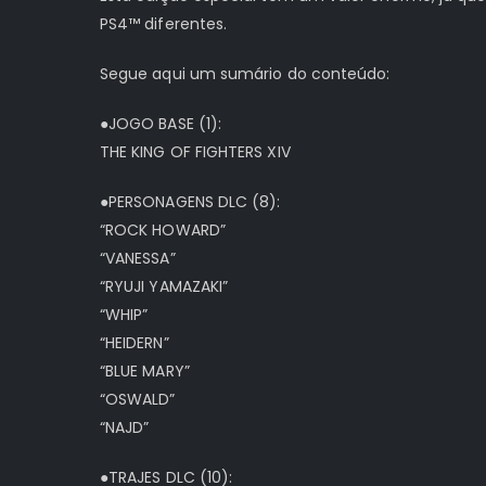
PS4™ diferentes.
Segue aqui um sumário do conteúdo:
●JOGO BASE (1):
THE KING OF FIGHTERS XIV
●PERSONAGENS DLC (8):
“ROCK HOWARD”
“VANESSA”
“RYUJI YAMAZAKI”
“WHIP”
“HEIDERN”
“BLUE MARY”
“OSWALD”
“NAJD”
●TRAJES DLC (10):