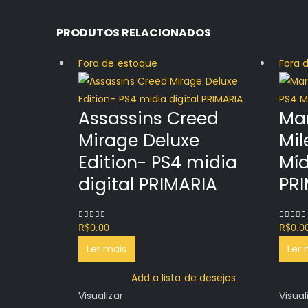
PRODUTOS RELACIONADOS
Fora de estoque
Fora 
Assassins Creed
Mar
Mirage Deluxe
Mil
Edition- PS4 midia
Míd
digital PRIMARIA
PR
R$
0.00
R$
0.0
0
out of 5
0
out o
Ler mais
Ler 
Add a lista de desejos
Visualizar
Visual