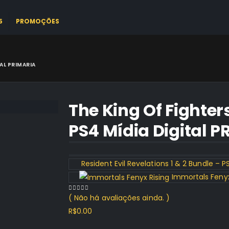
5
PROMOÇÕES
TAL PRIMARIA
The King Of Fighters
PS4 Mídia Digital 
Resident Evil Revelations 1 & 2 Bundle – P
Immortals Fenyx 
( Não há avaliações ainda. )
0
out of 5
R$
0.00