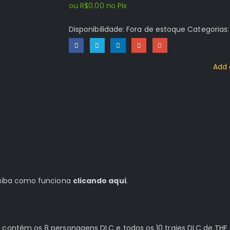
ou
R$
0.00
no Pix
Disponibilidade:
Fora de estoque
Categorias
Add 
 saiba como funciona
clicando aqui
.
 contém os 8 personagens DLC e todos os 10 trajes DLC de THE K