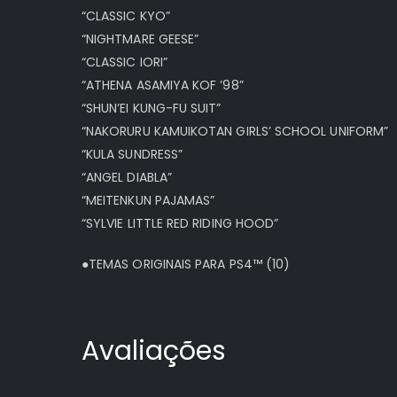
“CLASSIC KYO”
“NIGHTMARE GEESE”
“CLASSIC IORI”
“ATHENA ASAMIYA KOF ’98”
“SHUN’EI KUNG-FU SUIT”
“NAKORURU KAMUIKOTAN GIRLS’ SCHOOL UNIFORM”
“KULA SUNDRESS”
“ANGEL DIABLA”
“MEITENKUN PAJAMAS”
“SYLVIE LITTLE RED RIDING HOOD”
●TEMAS ORIGINAIS PARA PS4™ (10)
Avaliações