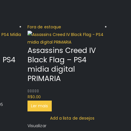
Fora de estoque
Mais ven
Assassins Creed IV
 PS4
Black Flag – PS4
midia digital
PRIMARIA
R$
0.00
0
out of 5
05
Ler mais
Add a lista de desejos
Visualizar