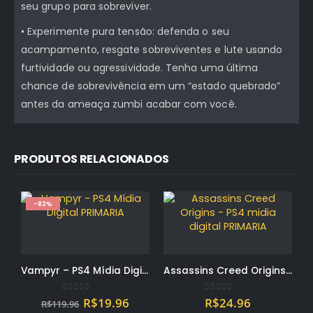
seu grupo para sobreviver.
• Experimente pura tensão: defenda o seu
acampamento, resgate sobreviventes e lute usando
furtividade ou agressividade. Tenha uma última
chance de sobrevivência em um “estado quebrado”
antes da ameaça zumbi acabar com você.
PRODUTOS RELACIONADOS
-83%
Vampyr – PS4 Mídia Digital PRIMARIA
Assassins Creed Origins – PS4 midia digital PRIMARIA
0
out of 5
0
out of 5
O
O
R$
19.96
R$
24.96
R$
119.96