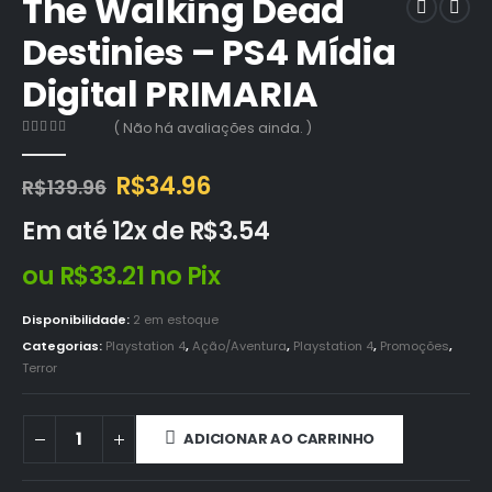
The Walking Dead
Destinies – PS4 Mídia
Digital PRIMARIA
( Não há avaliações ainda. )
0
out of 5
O
O
R$
34.96
R$
139.96
preço
preço
Em até 12x de
R$
3.54
original
atual
era:
é:
ou
R$
33.21
no Pix
R$139.96.
R$34.96.
Disponibilidade:
2 em estoque
Categorias:
Playstation 4
,
Ação/Aventura
,
Playstation 4
,
Promoções
,
Terror
ADICIONAR AO CARRINHO