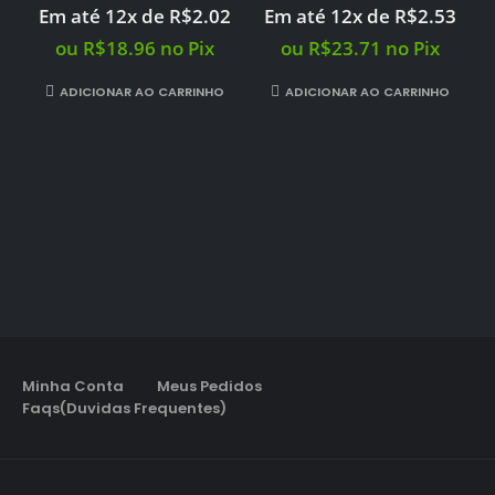
preço
preço
Em até 12x de
R$
2.02
Em até 12x de
R$
2.53
original
atual
era:
é:
ou
R$
18.96
no Pix
ou
R$
23.71
no Pix
R$119.96.
R$19.96.
ADICIONAR AO CARRINHO
ADICIONAR AO CARRINHO
Minha Conta
Meus Pedidos
Faqs(Duvidas Frequentes)