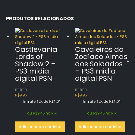
PRODUTOS RELACIONADOS
Castlevania
Cavaleiros do
Lords of
Zodíaco Almas
Shadow 2 –
dos Soldados
PS3 midia
– PS3 midia
digital PSN
digital PSN
R$
9.96
R$
9.96
0
out of 5
0
out of 5
Em até 12x de
R$
1.01
Em até 12x de
R$
1.01
ou
R$
9.46
no Pix
ou
R$
9.46
no Pix
Adicionar ao carrinho
Adicionar ao carrinho