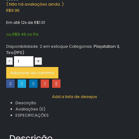
( Não há avaliações ainda. )
0
out of 5
R$
9.96
Em até 12x de
R$
1.01
ou
R$
9.46
no Pix
Disponibilidade:
2 em estoque
Categorias:
Playstation 3
,
Tiro(FPS)
-
+
Adicionar ao carrinho
Add a lista de desejos
Descrição
Avaliações (0)
ESPECIFICAÇÕES
Descrição