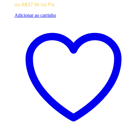
era:
é:
ou
R$
37.96
no Pix
R$159.96.
R$39.96.
Adicionar ao carrinho