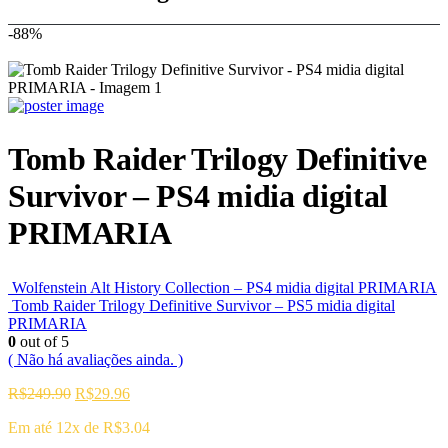
-88%
Tomb Raider Trilogy Definitive
Survivor – PS4 midia digital
PRIMARIA
Wolfenstein Alt History Collection – PS4 midia digital PRIMARIA
Tomb Raider Trilogy Definitive Survivor – PS5 midia digital
PRIMARIA
0
out of 5
( Não há avaliações ainda. )
O
O
R$
249.90
R$
29.96
preço
preço
Em até 12x de
R$
3.04
original
atual
era:
é: