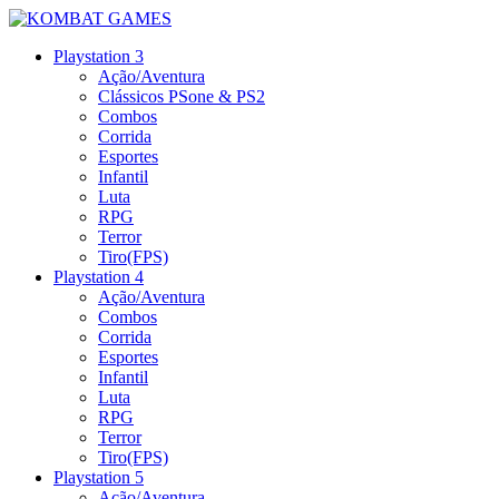
Playstation 3
Ação/Aventura
Clássicos PSone & PS2
Combos
Corrida
Esportes
Infantil
Luta
RPG
Terror
Tiro(FPS)
Playstation 4
Ação/Aventura
Combos
Corrida
Esportes
Infantil
Luta
RPG
Terror
Tiro(FPS)
Playstation 5
Ação/Aventura