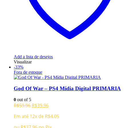
Add a lista de desejos
Visualizar
-33%
Fora de estoque
God Of War – PS4 Mídia Digital PRIMARIA
0
out of 5
O
O
R$
59.96
R$
39.96
preço
preço
Em até 12x de
R$
4.05
original
atual
era:
é:
ou
R$
37.96
no Pix