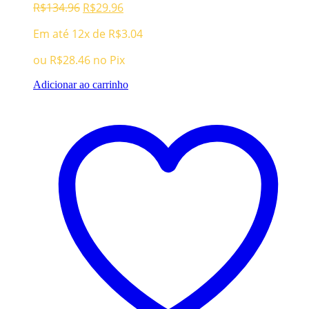
O
O
R$
134.96
R$
29.96
preço
preço
Em até 12x de
R$
3.04
original
atual
era:
é:
ou
R$
28.46
no Pix
R$134.96.
R$29.96.
Adicionar ao carrinho