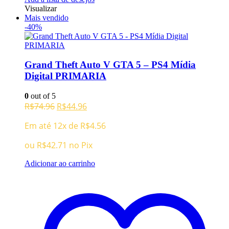
Visualizar
Mais vendido
-40%
Grand Theft Auto V GTA 5 – PS4 Mídia
Digital PRIMARIA
0
out of 5
O
O
R$
74.96
R$
44.96
preço
preço
Em até 12x de
R$
4.56
original
atual
era:
é:
ou
R$
42.71
no Pix
R$74.96.
R$44.96.
Adicionar ao carrinho