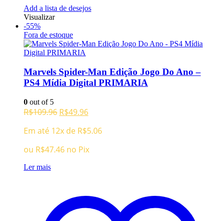
Add a lista de desejos
Visualizar
-55%
Fora de estoque
Marvels Spider-Man Edição Jogo Do Ano –
PS4 Mídia Digital PRIMARIA
0
out of 5
O
O
R$
109.96
R$
49.96
preço
preço
Em até 12x de
R$
5.06
original
atual
era:
é:
ou
R$
47.46
no Pix
R$109.96.
R$49.96.
Ler mais