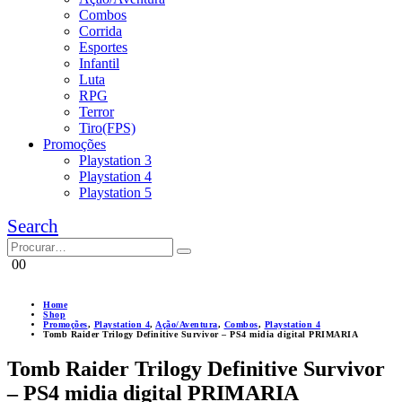
Combos
Corrida
Esportes
Infantil
Luta
RPG
Terror
Tiro(FPS)
Promoções
Playstation 3
Playstation 4
Playstation 5
Search
0
0
Home
Shop
Promoções
,
Playstation 4
,
Ação/Aventura
,
Combos
,
Playstation 4
Tomb Raider Trilogy Definitive Survivor – PS4 midia digital PRIMARIA
Tomb Raider Trilogy Definitive Survivor
– PS4 midia digital PRIMARIA