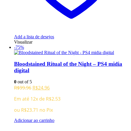
Add a lista de desejos
Visualizar
-75%
Bloodstained Ritual of the Night – PS4 midia
digital
0
out of 5
O
O
R$
99.96
R$
24.96
preço
preço
Em até 12x de
R$
2.53
original
atual
era:
é:
ou
R$
23.71
no Pix
R$99.96.
R$24.96.
Adicionar ao carrinho