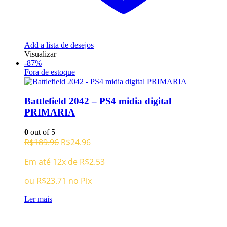
Add a lista de desejos
Visualizar
-87%
Fora de estoque
Battlefield 2042 – PS4 midia digital
PRIMARIA
0
out of 5
O
O
R$
189.96
R$
24.96
preço
preço
Em até 12x de
R$
2.53
original
atual
era:
é:
ou
R$
23.71
no Pix
R$189.96.
R$24.96.
Ler mais