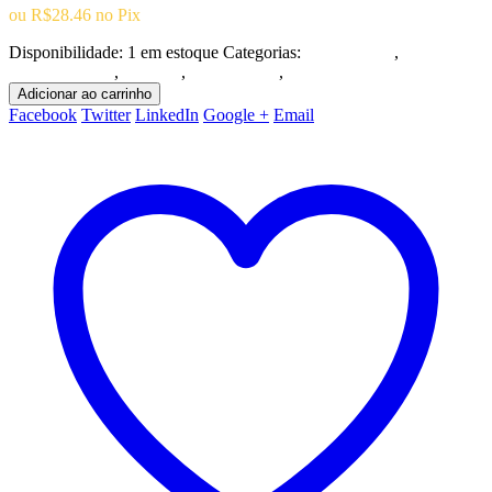
ou
R$
28.46
no Pix
R$249.90.
R$29.96.
Disponibilidade:
1 em estoque
Categorias:
Playstation 4
,
Ação/Aventura
,
Combos
,
Playstation 4
,
Promoções
Adicionar ao carrinho
Facebook
Twitter
LinkedIn
Google +
Email