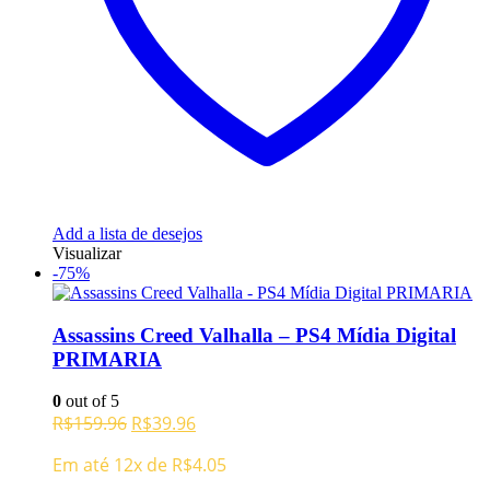
Add a lista de desejos
Visualizar
-75%
Assassins Creed Valhalla – PS4 Mídia Digital
PRIMARIA
0
out of 5
O
O
R$
159.96
R$
39.96
preço
preço
Em até 12x de
R$
4.05
original
atual