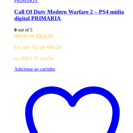
Call Of Duty Modern Warfare 2 – PS4 midia
digital PRIMARIA
0
out of 5
O
O
R$
149.96
R$
64.96
preço
preço
Em até 12x de
R$
6.58
original
atual
era:
é:
ou
R$
61.71
no Pix
R$149.96.
R$64.96.
Adicionar ao carrinho