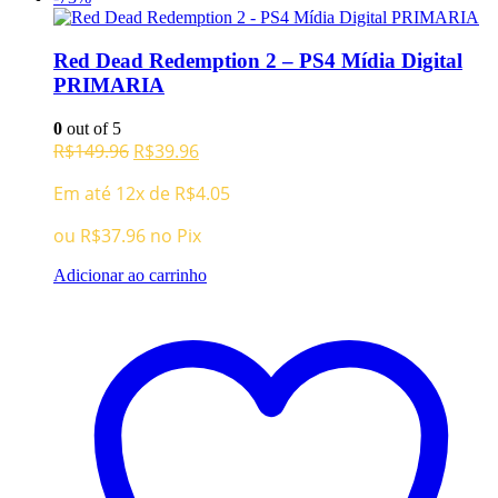
Red Dead Redemption 2 – PS4 Mídia Digital
PRIMARIA
0
out of 5
O
O
R$
149.96
R$
39.96
preço
preço
Em até 12x de
R$
4.05
original
atual
era:
é:
ou
R$
37.96
no Pix
R$149.96.
R$39.96.
Adicionar ao carrinho