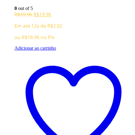
0
out of 5
O
O
R$
39.96
R$
19.96
preço
preço
Em até 12x de
R$
2.02
original
atual
era:
é:
ou
R$
18.96
no Pix
R$39.96.
R$19.96.
Adicionar ao carrinho