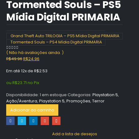
Tormented Souls – PS5
Mídia Digital PRIMARIA
Grand Theft Auto TRILOGIA – PS5 Mídia Digital PRIMARIA
Tormented Souls – PS4 Mídia Digital PRIMARIA
( Não há avaliações ainda. )
0
out of 5
O
O
R$
49.96
R$
24.96
preço
preço
Em até 12x de
R$
2.53
original
atual
era:
é:
ou
R$
23.71
no Pix
R$49.96.
R$24.96.
Disponibilidade:
1 em estoque
Categorias:
Playstation 5
,
Ação/Aventura
,
Playstation 5
,
Promoções
,
Terror
Adicionar ao carrinho
Add a lista de desejos