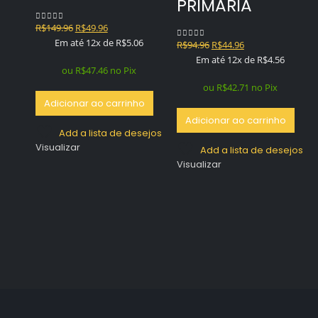
PRIMARIA
O
O
R$
149.96
R$
49.96
0
out of 5
preço
preço
Em até 12x de
R$
5.06
O
O
R$
94.96
R$
44.96
0
out of 5
original
atual
preço
preço
Em até 12x de
R$
4.56
era:
é:
ou
R$
47.46
no Pix
original
atual
R$149.96.
R$49.96.
era:
é:
ou
R$
42.71
no Pix
R$94.96.
R$44.96.
Adicionar ao carrinho
Adicionar ao carrinho
Add a lista de desejos
Visualizar
Add a lista de desejos
Visualizar