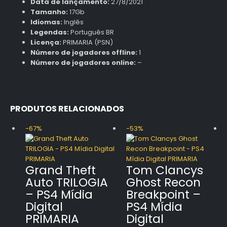
Data de lançamento:
27/8/2021
Tamanho:
17Gb
Idiomas:
Inglês
Legendas:
Português BR
Licença:
PRIMARIA (PSN)
Número de jogadores offline:
1
Número de jogadores online:
–
PRODUTOS RELACIONADOS
-67%
-53%
Grand Theft
Tom Clancys
Auto TRILOGIA
Ghost Recon
– PS4 Mídia
Breakpoint –
Digital
PS4 Mídia
PRIMARIA
Digital