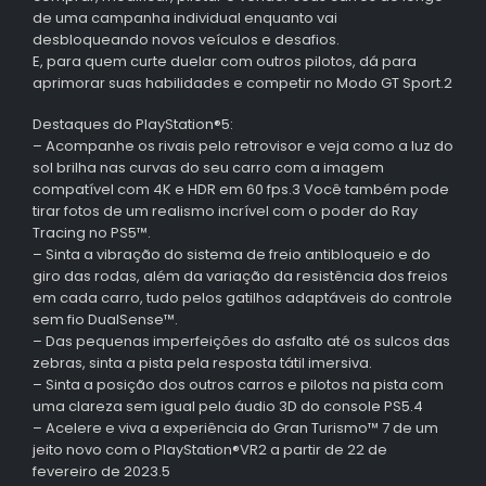
de uma campanha individual enquanto vai
desbloqueando novos veículos e desafios.
E, para quem curte duelar com outros pilotos, dá para
aprimorar suas habilidades e competir no Modo GT Sport.2
Destaques do PlayStation®5:
– Acompanhe os rivais pelo retrovisor e veja como a luz do
sol brilha nas curvas do seu carro com a imagem
compatível com 4K e HDR em 60 fps.3 Você também pode
tirar fotos de um realismo incrível com o poder do Ray
Tracing no PS5™.
– Sinta a vibração do sistema de freio antibloqueio e do
giro das rodas, além da variação da resistência dos freios
em cada carro, tudo pelos gatilhos adaptáveis do controle
sem fio DualSense™.
– Das pequenas imperfeições do asfalto até os sulcos das
zebras, sinta a pista pela resposta tátil imersiva.
– Sinta a posição dos outros carros e pilotos na pista com
uma clareza sem igual pelo áudio 3D do console PS5.4
– Acelere e viva a experiência do Gran Turismo™ 7 de um
jeito novo com o PlayStation®VR2 a partir de 22 de
fevereiro de 2023.5