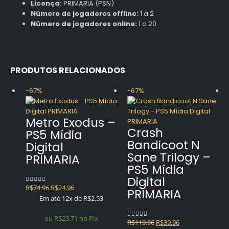
Licença:
PRIMARIA (PSN)
Número de jogadores offline:
1 a 2
Número de jogadores online:
1 a 20
PRODUTOS RELACIONADOS
-67%
-67%
Metro Exodus –
Crash
PS5 Mídia
Bandicoot N
Digital
Sane Trilogy –
PRIMARIA
PS5 Mídia
Digital
O
O
R$
74.96
R$
24.96
0
out of 5
PRIMARIA
preço
preço
Em até 12x de
R$
2.53
original
atual
era:
é:
ou
R$
23.71
no Pix
O
O
R$
119.96
R$
39.96
0
out of 5
R$74.96.
R$24.96.