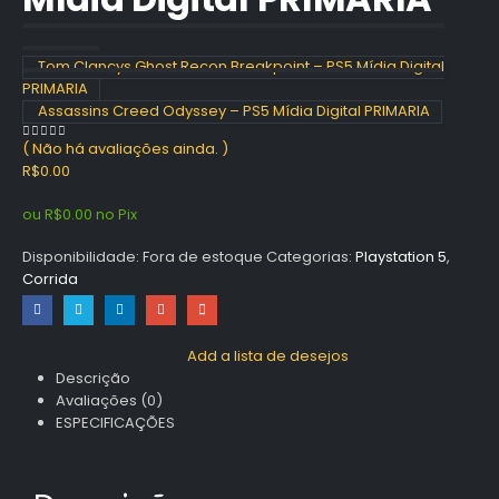
Tom Clancys Ghost Recon Breakpoint – PS5 Mídia Digital
PRIMARIA
Assassins Creed Odyssey – PS5 Mídia Digital PRIMARIA
( Não há avaliações ainda. )
0
out of 5
R$
0.00
ou
R$
0.00
no Pix
Disponibilidade:
Fora de estoque
Categorias:
Playstation 5
,
Corrida
Add a lista de desejos
Descrição
Avaliações (0)
ESPECIFICAÇÕES