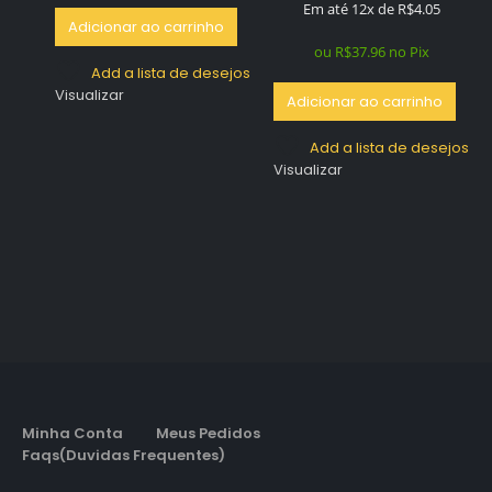
preço
preço
Em até 12x de
R$
4.05
Adicionar ao carrinho
original
atual
era:
é:
ou
R$
37.96
no Pix
R$119.96.
R$39.96.
Add a lista de desejos
Visualizar
Adicionar ao carrinho
Add a lista de desejos
Visualizar
Minha Conta
Meus Pedidos
Faqs(Duvidas Frequentes)