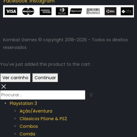
Facebook
Instagram
Kombat Games © copyright 2018-2026 - Todos os direitos
reservados
You've just added this product to the cart:
Ver carrinho
Continuar
Playstation 3
Ação/Aventura
Clássicos PSone & PS2
Combos
Corrida