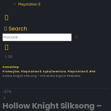
Playstation 5
Search
0
0
Home
Shop
Promoções
,
Playstation 5
,
Ação/Aventura
,
Playstation 5
,
RPG
Hollow Knight Silksong – PS5 Mídia Digital PRIMARIA
-27%
Hollow Knight Silksong –