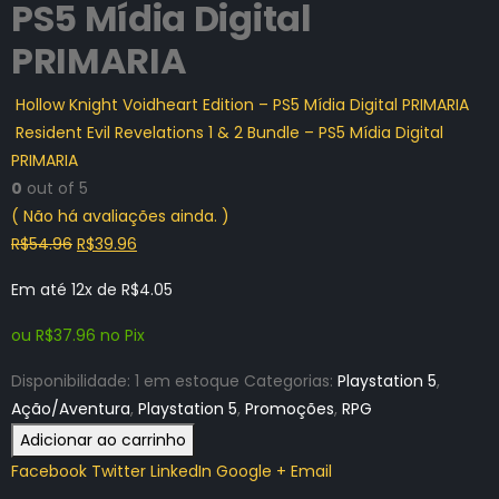
PS5 Mídia Digital
PRIMARIA
Hollow Knight Voidheart Edition – PS5 Mídia Digital PRIMARIA
Resident Evil Revelations 1 & 2 Bundle – PS5 Mídia Digital
PRIMARIA
0
out of 5
( Não há avaliações ainda. )
O
O
R$
54.96
R$
39.96
preço
preço
Em até 12x de
R$
4.05
original
atual
era:
é:
ou
R$
37.96
no Pix
R$54.96.
R$39.96.
Disponibilidade:
1 em estoque
Categorias:
Playstation 5
,
Ação/Aventura
,
Playstation 5
,
Promoções
,
RPG
Adicionar ao carrinho
Facebook
Twitter
LinkedIn
Google +
Email