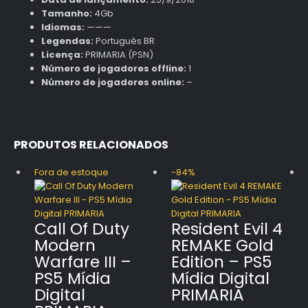
Tamanho:
4Gb
Idiomas:
———
Legendas:
Português BR
Licença:
PRIMARIA (PSN)
Número de jogadores offline:
1
Número de jogadores online:
–
PRODUTOS RELACIONADOS
Fora de estoque
-84%
Call Of Duty
Resident Evil 4
Modern
REMAKE Gold
Warfare III –
Edition – PS5
PS5 Mídia
Mídia Digital
Digital
PRIMARIA