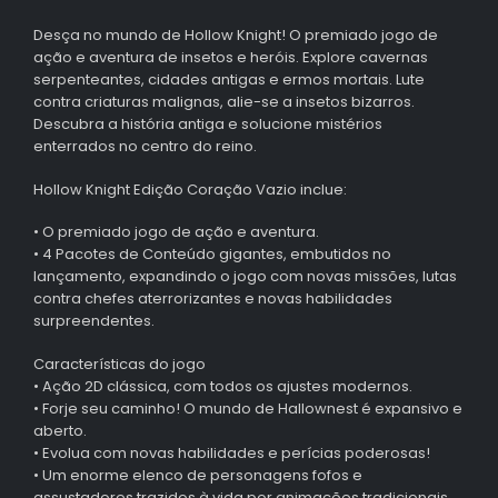
Desça no mundo de Hollow Knight! O premiado jogo de
ação e aventura de insetos e heróis. Explore cavernas
serpenteantes, cidades antigas e ermos mortais. Lute
contra criaturas malignas, alie-se a insetos bizarros.
Descubra a história antiga e solucione mistérios
enterrados no centro do reino.
Hollow Knight Edição Coração Vazio inclue:
• O premiado jogo de ação e aventura.
• 4 Pacotes de Conteúdo gigantes, embutidos no
lançamento, expandindo o jogo com novas missões, lutas
contra chefes aterrorizantes e novas habilidades
surpreendentes.
Características do jogo
• Ação 2D clássica, com todos os ajustes modernos.
• Forje seu caminho! O mundo de Hallownest é expansivo e
aberto.
• Evolua com novas habilidades e perícias poderosas!
• Um enorme elenco de personagens fofos e
assustadores trazidos à vida por animações tradicionais