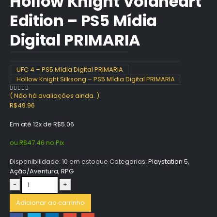
Hollow Knight Voidheart
Edition – PS5 Mídia
Digital PRIMARIA
UFC 4 – PS5 Mídia Digital PRIMARIA
Hollow Knight Silksong – PS5 Mídia Digital PRIMARIA
( Não há avaliações ainda. )
0
out of 5
R$
49.96
Em até 12x de
R$
5.06
ou
R$
47.46
no Pix
Disponibilidade:
10 em estoque
Categorias:
Playstation 5
,
Ação/Aventura
,
RPG
-
+
Adicionar ao carrinho