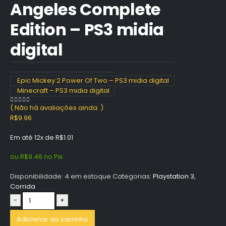
Angeles Complete
Edition – PS3 midia
digital
Epic Mickey 2 Power Of Two – PS3 midia digital
Minecraft – PS3 midia digital
( Não há avaliações ainda. )
0
out of 5
R$
9.96
Em até 12x de
R$
1.01
ou
R$
9.46
no Pix
Disponibilidade:
4 em estoque
Categorias:
Playstation 3
,
Corrida
-
+
Adicionar ao carrinho