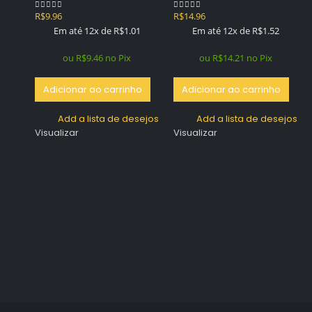
R$
9.96
R$
14.96
0
out of 5
0
out of 5
Em até 12x de
R$
1.01
Em até 12x de
R$
1.52
ou
R$
9.46
no Pix
ou
R$
14.21
no Pix
Adicionar ao carrinho
Adicionar ao carrinho
Add a lista de desejos
Add a lista de desejos
Visualizar
Visualizar