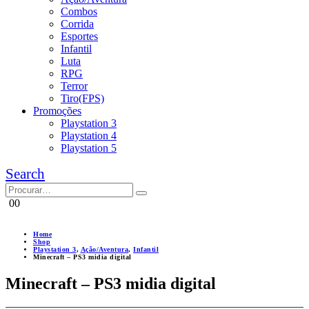
Combos
Corrida
Esportes
Infantil
Luta
RPG
Terror
Tiro(FPS)
Promoções
Playstation 3
Playstation 4
Playstation 5
Search
0
0
Home
Shop
Playstation 3
,
Ação/Aventura
,
Infantil
Minecraft – PS3 midia digital
Minecraft – PS3 midia digital