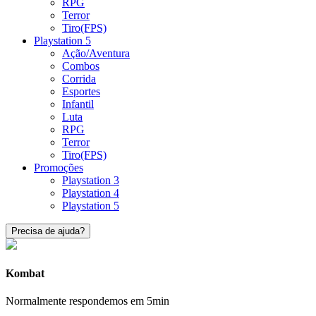
RPG
Terror
Tiro(FPS)
Playstation 5
Ação/Aventura
Combos
Corrida
Esportes
Infantil
Luta
RPG
Terror
Tiro(FPS)
Promoções
Playstation 3
Playstation 4
Playstation 5
Precisa de ajuda?
Kombat
Normalmente respondemos em 5min