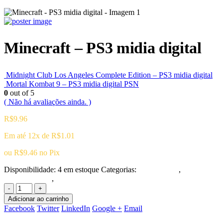
Minecraft – PS3 midia digital
Midnight Club Los Angeles Complete Edition – PS3 midia digital
Mortal Kombat 9 – PS3 midia digital PSN
0
out of 5
( Não há avaliações ainda. )
R$
9.96
Em até 12x de
R$
1.01
ou
R$
9.46
no Pix
Disponibilidade:
4 em estoque
Categorias:
Playstation 3
,
Ação/Aventura
,
Infantil
-
+
Adicionar ao carrinho
Facebook
Twitter
LinkedIn
Google +
Email