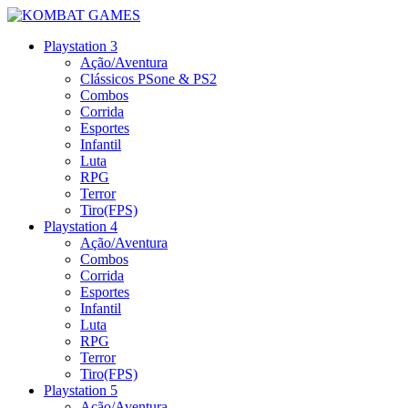
Playstation 3
Ação/Aventura
Clássicos PSone & PS2
Combos
Corrida
Esportes
Infantil
Luta
RPG
Terror
Tiro(FPS)
Playstation 4
Ação/Aventura
Combos
Corrida
Esportes
Infantil
Luta
RPG
Terror
Tiro(FPS)
Playstation 5
Ação/Aventura