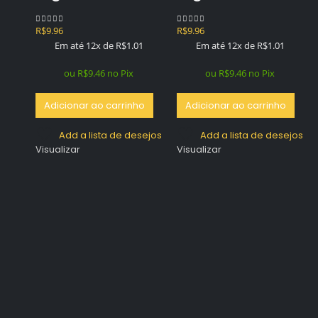
R$
9.96
R$
9.96
0
out of 5
0
out of 5
Em até 12x de
R$
1.01
Em até 12x de
R$
1.01
ou
R$
9.46
no Pix
ou
R$
9.46
no Pix
Adicionar ao carrinho
Adicionar ao carrinho
Add a lista de desejos
Add a lista de desejos
Visualizar
Visualizar