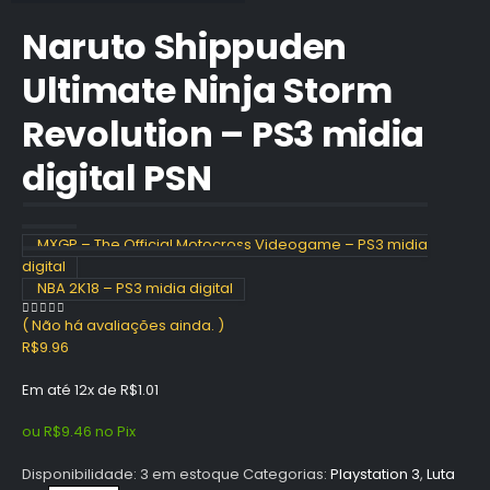
Naruto Shippuden
Ultimate Ninja Storm
Revolution – PS3 midia
digital PSN
MXGP – The Official Motocross Videogame – PS3 midia
digital
NBA 2K18 – PS3 midia digital
( Não há avaliações ainda. )
0
out of 5
R$
9.96
Em até 12x de
R$
1.01
ou
R$
9.46
no Pix
Disponibilidade:
3 em estoque
Categorias:
Playstation 3
,
Luta