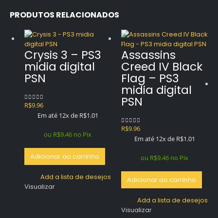
PRODUTOS RELACIONADOS
Crysis 3 – PS3
Assassins
midia digital
Creed IV Black
PSN
Flag – PS3
midia digital
PSN
R$
9.96
0
out of 5
Em até 12x de
R$
1.01
R$
9.96
0
out of 5
ou
R$
9.46
no Pix
Em até 12x de
R$
1.01
Adicionar ao carrinho
ou
R$
9.46
no Pix
Add a lista de desejos
Adicionar ao carrinho
Visualizar
Add a lista de desejos
Visualizar