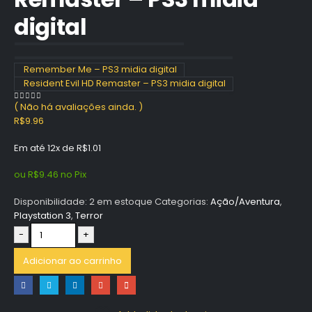
digital
Remember Me – PS3 midia digital
Resident Evil HD Remaster – PS3 midia digital
( Não há avaliações ainda. )
0
out of 5
R$
9.96
Em até 12x de
R$
1.01
ou
R$
9.46
no Pix
Disponibilidade:
2 em estoque
Categorias:
Ação/Aventura
,
Playstation 3
,
Terror
-
+
Adicionar ao carrinho