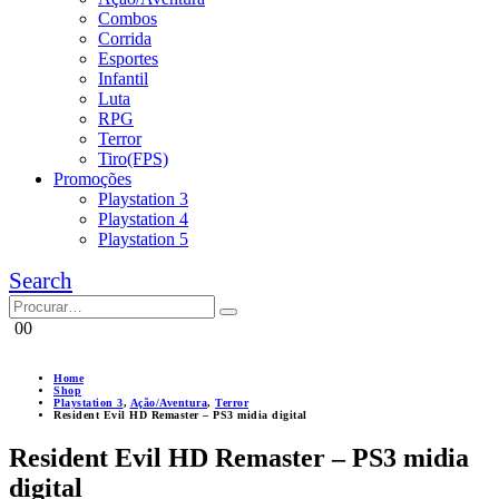
Combos
Corrida
Esportes
Infantil
Luta
RPG
Terror
Tiro(FPS)
Promoções
Playstation 3
Playstation 4
Playstation 5
Search
0
0
Home
Shop
Playstation 3
,
Ação/Aventura
,
Terror
Resident Evil HD Remaster – PS3 midia digital
Resident Evil HD Remaster – PS3 midia
digital