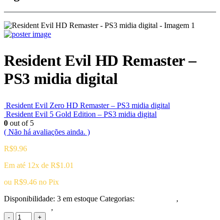
Resident Evil HD Remaster –
PS3 midia digital
Resident Evil Zero HD Remaster – PS3 midia digital
Resident Evil 5 Gold Edition – PS3 midia digital
0
out of 5
( Não há avaliações ainda. )
R$
9.96
Em até 12x de
R$
1.01
ou
R$
9.46
no Pix
Disponibilidade:
3 em estoque
Categorias:
Playstation 3
,
Ação/Aventura
,
Terror
-
+