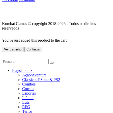
Kombat Games © copyright 2018-2026 - Todos os direitos
reservados
You've just added this product to the cart:
Ver carrinho
Continuar
Playstation 3
Ação/Aventura
Clássicos PSone & PS2
Combos
Corrida
Esportes
Infantil
Luta
RPG
Terror