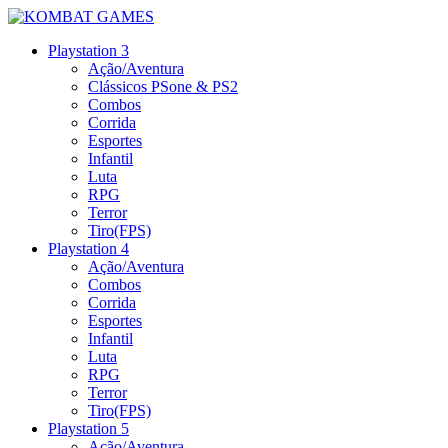
Playstation 3
Ação/Aventura
Clássicos PSone & PS2
Combos
Corrida
Esportes
Infantil
Luta
RPG
Terror
Tiro(FPS)
Playstation 4
Ação/Aventura
Combos
Corrida
Esportes
Infantil
Luta
RPG
Terror
Tiro(FPS)
Playstation 5
Ação/Aventura