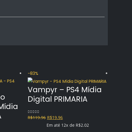
-83%
-73%
Vampyr – PS4 Mídia
to
Digital PRIMARIA
Mídia
A
O
O
R$
119.96
R$
19.96
0
out of 5
preço
preço
Em até 12x de
R$
2.02