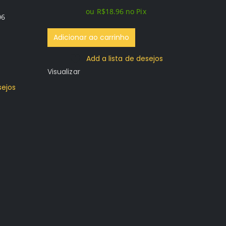
original
atual
ou
R$
18.96
no Pix
era:
é:
06
R$119.96.
R$19.96.
Adicionar ao carrinho
Add a lista de desejos
Visualizar
Red 
sejos
Rede
Mídia
PRIM
R$
149.96
0
out of 5