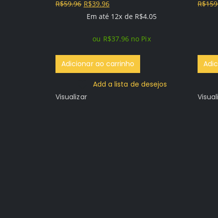
O
O
R$
59.96
R$
39.96
R$
159
0
out of 5
0
out o
preço
preço
Em até 12x de
R$
4.05
original
atual
ou
R$
37.96
no Pix
era:
é:
R$59.96.
R$39.96.
Adicionar ao carrinho
Adic
Add a lista de desejos
Visualizar
Visual