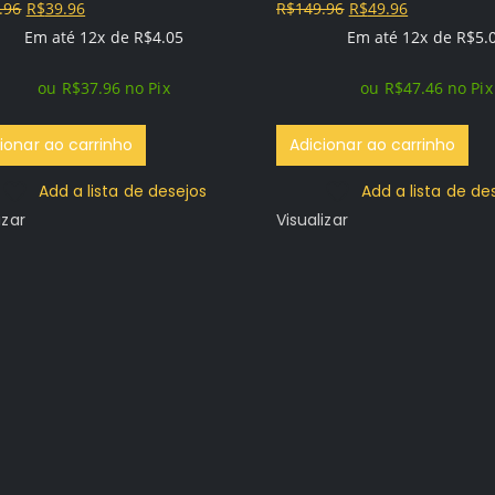
O
O
O
O
.96
R$
39.96
R$
149.96
R$
49.96
f 5
0
out of 5
preço
preço
preço
preço
Em até 12x de
R$
4.05
Em até 12x de
R$
5.
original
atual
original
atual
ou
R$
37.96
no Pix
ou
R$
47.46
no Pix
era:
é:
era:
é:
R$159.96.
R$39.96.
R$149.96.
R$49.96.
ionar ao carrinho
Adicionar ao carrinho
Add a lista de desejos
Add a lista de de
izar
Visualizar