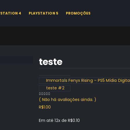
YSTATION 4
PLAYSTATION 5
PROMOÇÕES
teste
Immortals Fenyx Rising – PS5 Mídia Digita
teste #2
( Não há avaliações ainda. )
0
out of 5
R$
1.00
Em até 12x de
R$
0.10