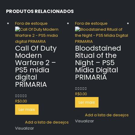
PRODUTOS RELACIONADOS
Fora de estoque
Fora de estoque
Call Of Duty
Bloodstained
Modern
Ritual of the
Warfare 2 –
Night – PS5
PS5 midia
Mídia Digital
digital
PRIMARIA
PRIMARIA
R$
0.00
0
out of 5
R$
0.00
0
out of 5
Ler mais
Ler mais
Add a lista de desejos
Visualizar
Add a lista de desejos
Visualizar