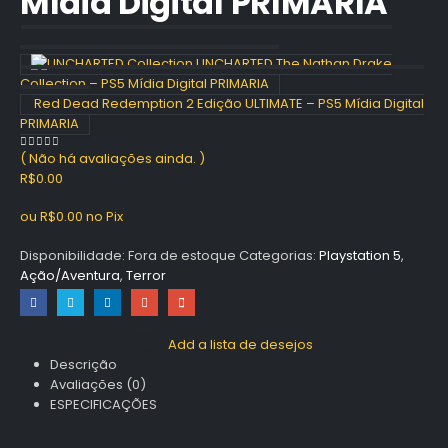
Mídia Digital PRIMARIA
UNCHARTED The Nathan Drake
Collection – PS5 Mídia Digital PRIMARIA
Red Dead Redemption 2 Edição ULTIMATE – PS5 Mídia Digital
PRIMARIA
( Não há avaliações ainda. )
0
out of 5
R$
0.00
ou
R$
0.00
no Pix
Disponibilidade:
Fora de estoque
Categorias:
Playstation 5
,
Ação/Aventura
,
Terror
Add a lista de desejos
Descrição
Avaliações (0)
ESPECIFICAÇÕES