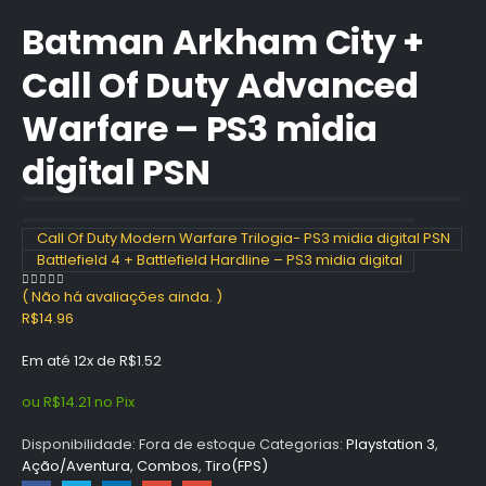
Batman Arkham City +
Call Of Duty Advanced
Warfare – PS3 midia
digital PSN
Call Of Duty Modern Warfare Trilogia- PS3 midia digital PSN
Battlefield 4 + Battlefield Hardline – PS3 midia digital
( Não há avaliações ainda. )
0
out of 5
R$
14.96
Em até 12x de
R$
1.52
ou
R$
14.21
no Pix
Disponibilidade:
Fora de estoque
Categorias:
Playstation 3
,
Ação/Aventura
,
Combos
,
Tiro(FPS)