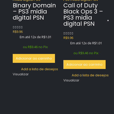
Binary Domain
Call of Duty
– PS3 midia
Black Ops 3 –
digital PSN
PS3 midia
digital PSN
R$
9.96
0
out of 5
Em até 12x de
R$
1.01
R$
9.96
0
out of 5
Em até 12x de
R$
1.01
ou
R$
9.46
no Pix
ou
R$
9.46
no Pix
Adicionar ao carrinho
Adicionar ao carrinho
Add a lista de desejos
Visualizar
Add a lista de desejos
Visualizar