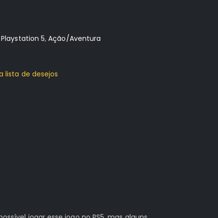
:
Playstation 5
,
Ação/Aventura
a lista de desejos
possível jogar esse jogo no PS5, mas alguns