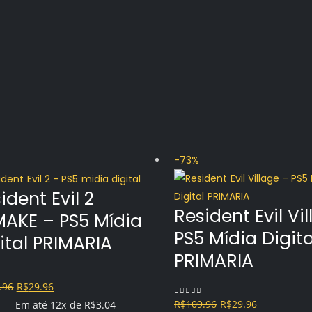
-73%
ident Evil 2
Resident Evil Vi
AKE – PS5 Mídia
PS5 Mídia Digita
ital PRIMARIA
PRIMARIA
O
O
.96
R$
29.96
f 5
O
O
R$
109.96
R$
29.96
preço
preço
0
out of 5
Em até 12x de
R$
3.04