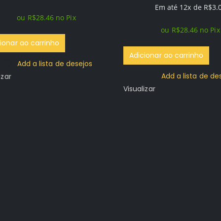
preço
preço
Em até 12x de
R$
3.
original
atual
ou
R$
28.46
no Pix
original
atual
era:
é:
ou
R$
28.46
no Pix
era:
é:
R$109.96.
R$29.96.
ionar ao carrinho
R$109.96.
R$29.96.
Adicionar ao carrinho
Add a lista de desejos
Add a lista de de
izar
Visualizar