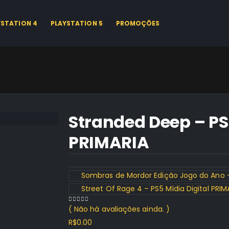
YSTATION 4
PLAYSTATION 5
PROMOÇÕES
Stranded Deep – PS5
PRIMARIA
Sombras de Mordor Edição Jogo do Ano – 
Street Of Rage 4 – PS5 Mídia Digital PRIM
( Não há avaliações ainda. )
0
out of 5
R$
0.00