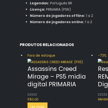
Legendas:
Português BR
Licença:
PRIMARIA (PSN)
Número de jogadores offline:
1 a 2
Número de jogadores online:
1 a 2
PRODUTOS RELACIONADOS
Fora de estoque
-73%
Assassins Creed
Res
Mirage – PS5 midia
REM
digital PRIMARIA
Dig
R$
0.00
R$
109
0
out of 5
0
out o
Ler mais