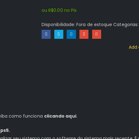
ou
R$
0.00
no Pix
Disponibilidade:
Fora de estoque
Categorias
Add 
 saiba como funciona
clicando aqui
.
ps5.
tualizar seu sistema com o software do sistema mais recente. É 