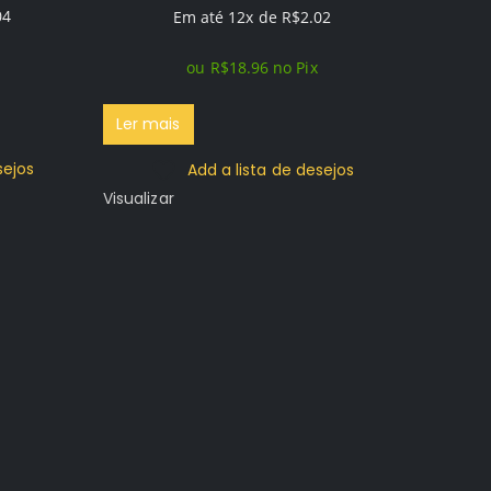
04
preço
preço
Em até 12x de
R$
2.02
original
atual
ou
R$
18.96
no Pix
era:
é:
R$49.96.
R$19.96.
Ler mais
Cont
sejos
Add a lista de desejos
Digi
Visualizar
R$
0.00
0
out of 5
Ler ma
Visualiza